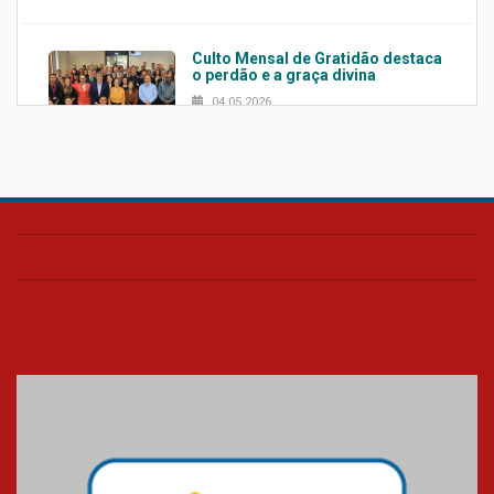
Culto Mensal de Gratidão destaca
o perdão e a graça divina
04.05.2026
Confira como foi o culto mensal
de março
26.03.2026
Cerimônia do Jaleco marca
entrada de novos alunos de
Medicina em Alphaville
09.03.2026