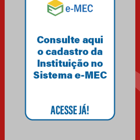
Mackenzie mobiliza campanha
solidária para apoiar famílias em
Minas Gerais
05.03.2026
Primeiro culto do ano ressalta o
agradecimento
27.02.2026
Mackenzie recepciona calouros
do primeiro semestre de 2026
06.02.2026