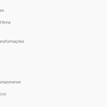
ares
nt'Anna
Transformações
ra Amazonense
ecco