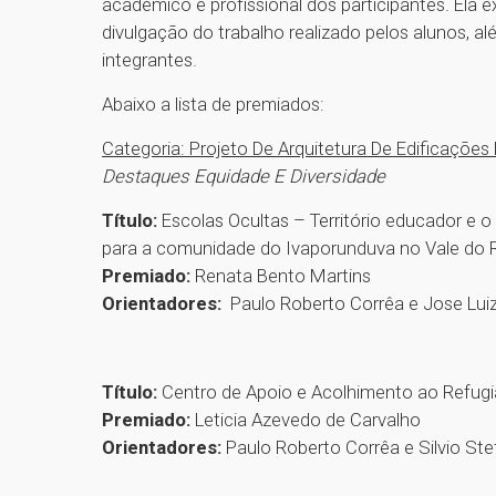
acadêmico e profissional dos participantes. Ela
divulgação do trabalho realizado pelos alunos, al
integrantes.
Abaixo a lista de premiados:
Categoria: Projeto De Arquitetura De Edificações 
Destaques Equidade E Diversidade
Título:
Escolas Ocultas – Território educador e 
para a comunidade do Ivaporunduva no Vale do R
Premiado:
Renata Bento Martins
Orientadores:
Paulo Roberto Corrêa e Jose Luiz
Título:
Centro de Apoio e Acolhimento ao Refug
Premiado:
Leticia Azevedo de Carvalho
Orientadores:
Paulo Roberto Corrêa e Silvio Ste