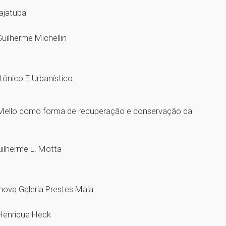
cajatuba
uilherme Michellin
etônico E Urbanístico
 Mello como forma de recuperação e conservação da
uilherme L. Motta
 nova Galeria Prestes Maia
s Henrique Heck