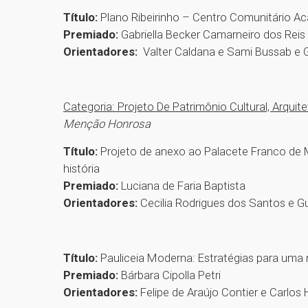
Título:
Plano Ribeirinho – Centro Comunitário A
Premiado:
Gabriella Becker Camarneiro dos Reis
Orientadores:
Valter Caldana e Sami Bussab e G
Categoria: Projeto De Patrimônio Cultural, Arquit
Menção Honrosa
Título:
Projeto de anexo ao Palacete Franco de
história
Premiado:
Luciana de Faria Baptista
Orientadores:
Cecilia Rodrigues dos Santos e G
Título:
Pauliceia Moderna: Estratégias para uma
Premiado:
Bárbara Cipolla Petri
Orientadores:
Felipe de Araújo Contier e Carlo