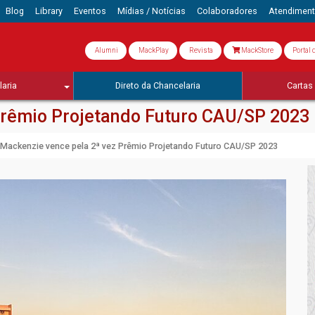
Blog
Library
Eventos
Mídias / Notícias
Colaboradores
Atendimen
Alumni
MackPlay
Revista
MackStore
Portal 
aria
Direto da Chancelaria
Cartas 
Prêmio Projetando Futuro CAU/SP 2023
Mackenzie vence pela 2ª vez Prêmio Projetando Futuro CAU/SP 2023