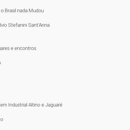
e o Brasil nada Mudou
lvio Stefanini Sant'Anna
gares e encontros
o
 em Industrial Altino e Jaguaré
ndo