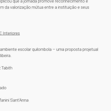
 explicou que a jornada promove reconhecimento e
ém da valorização mútua entre a instituição e seus
E Interiores
o ambiente escolar quilombola – uma proposta projetual
ibeira.
 Tabith
iado
fanini Sant'Anna