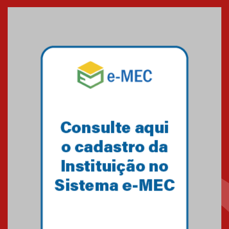
entrada de novos alunos de
Medicina em Alphaville
09.03.2026
Mackenzie mobiliza campanha
solidária para apoiar famílias em
Minas Gerais
05.03.2026
Primeiro culto do ano ressalta o
agradecimento
27.02.2026
Mackenzie recepciona calouros
do primeiro semestre de 2026
06.02.2026