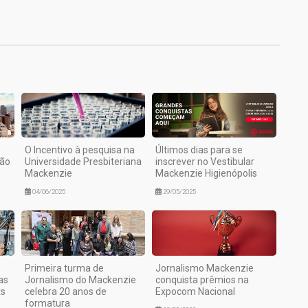
1
O Incentivo à pesquisa na
Últimos dias para se
São
Universidade Presbiteriana
inscrever no Vestibular
Mackenzie
Mackenzie Higienópolis
04/06/2025
29/05/2025
Primeira turma de
Jornalismo Mackenzie
as
Jornalismo do Mackenzie
conquista prêmios na
ts
celebra 20 anos de
Expocom Nacional
formatura