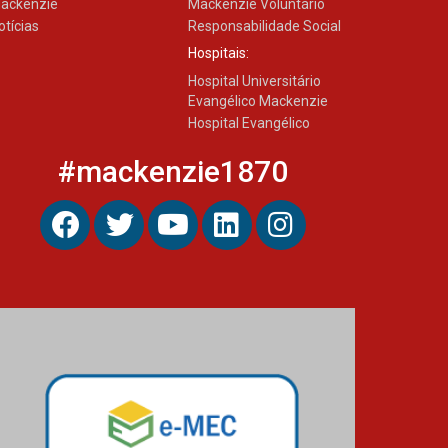
ackenzie
Mackenzie Voluntário
otícias
Responsabilidade Social
Hospitais:
Hospital Universitário
Evangélico Mackenzie
Hospital Evangélico
#mackenzie1870