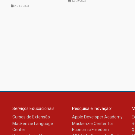
12/09/2023
23/10/2023
Serviços Educacionais:
Pesquisa e Inovação:
M
Cursos de Extensão
Apple Developer Academy
E
Mackenzie Language
Mackenzie Center for
R
Center
Economic Freedom
R