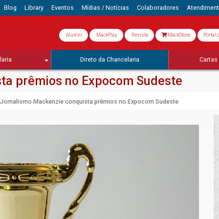
Blog
Library
Eventos
Mídias / Notícias
Colaboradores
Atendimen
Alumni
MackPlay
Revista
MackStore
Portal 
aria
Direto da Chancelaria
Cartas 
sta prêmios no Expocom Sudeste
Jornalismo Mackenzie conquista prêmios no Expocom Sudeste