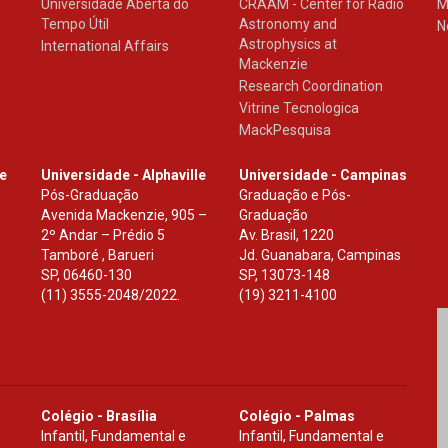
Universidade Aberta do
CRAAM - Center for Radio
M
Tempo Útil
Astronomy and
N
Astrophysics at
International Affairs
Mackenzie
Research Coordination
Vitrine Tecnologica
MackPesquisa
le
Universidade - Alphaville
Universidade - Campinas
Pós-Graduação
Graduação e Pós-
Avenida Mackenzie, 905 –
Graduação
2º Andar – Prédio 5
Av. Brasil, 1220
Tamboré , Barueri
Jd. Guanabara, Campinas
SP
,
06460-130
SP
,
13073-148
(11) 3555-2048/2022.
(19) 3211-4100
Colégio - Brasília
Colégio - Palmas
Infantil, Fundamental e
Infantil, Fundamental e