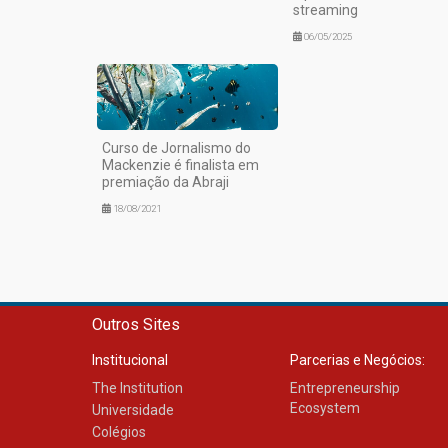
streaming
06/05/2025
Curso de Jornalismo do
Mackenzie é finalista em
premiação da Abraji
18/08/2021
Outros Sites
Institucional
Parcerias e Negócios:
The Institution
Entrepreneurship
Ecosystem
Universidade
Colégios