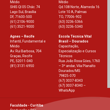
Médio
Médio
SHIS Ql 05 Chác. 74
Qd.108 Norte, Alameda 16
Lago Sul, Brasília
Lote 10 A, Palmas
DF
,
71600-500
TO
,
77006-902
(61) 2106-9000
(63) 3236-5366
(61) 3521-9000
(63) 3236-5340
Agnes – Recife
Escola Técnica Vital
Infantil, Fundamental e
Brasil – Dourados
Médio
Capacitação,
Av. Rui Barbosa, 704
Especialização e Cursos
Graças, Recife
Técnicos
PE
,
52011-040
Rua João Rosa Góes, 1760
(81) 3131-6950
– 3º andar, Vila Planalto
Dourados
/
MS
79825-070
(67) 3037-8343
(67) 3037-8340 –
WhatsApp
Faculdade - Curitiba