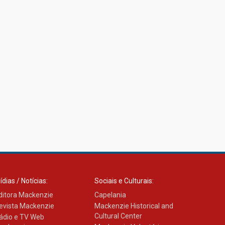
ídias / Notícias:
Sociais e Culturais:
ditora Mackenzie
Capelania
evista Mackenzie
Mackenzie Historical and
Cultural Center
ádio e TV Web