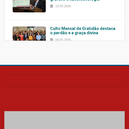
22.05.2026
Culto Mensal de Gratidão destaca
o perdão e a graça divina
04.05.2026
Confira como foi o culto mensal
de março
26.03.2026
Cerimônia do Jaleco marca
entrada de novos alunos de
Medicina em Alphaville
09.03.2026