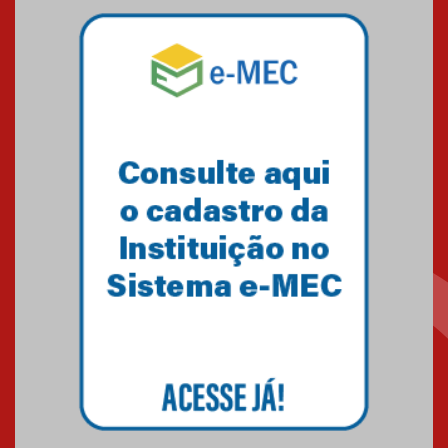
Mackenzie mobiliza campanha
solidária para apoiar famílias em
Minas Gerais
05.03.2026
Primeiro culto do ano ressalta o
agradecimento
27.02.2026
Mackenzie recepciona calouros
do primeiro semestre de 2026
06.02.2026