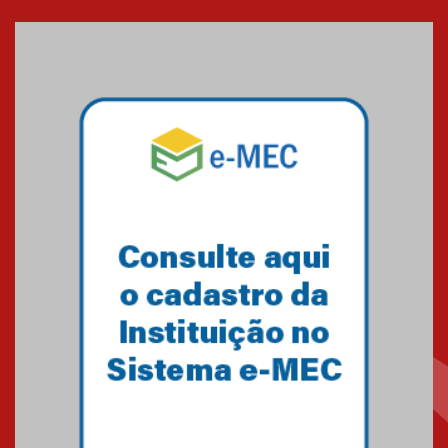
entrada de novos alunos de
Medicina em Alphaville
09.03.2026
Mackenzie mobiliza campanha
solidária para apoiar famílias em
Minas Gerais
05.03.2026
Primeiro culto do ano ressalta o
agradecimento
27.02.2026
Mackenzie recepciona calouros
do primeiro semestre de 2026
06.02.2026