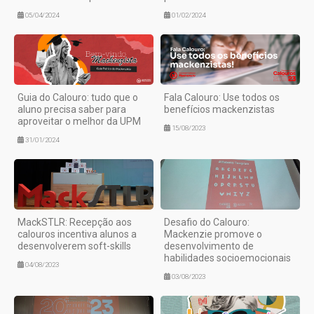
05/04/2024
01/02/2024
Guia do Calouro: tudo que o
Fala Calouro: Use todos os
aluno precisa saber para
benefícios mackenzistas
aproveitar o melhor da UPM
15/08/2023
31/01/2024
MackSTLR: Recepção aos
Desafio do Calouro:
calouros incentiva alunos a
Mackenzie promove o
desenvolverem soft-skills
desenvolvimento de
habilidades socioemocionais
04/08/2023
03/08/2023