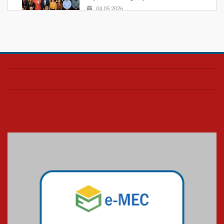
04.05.2026
Confira como foi o culto mensal
de março
26.03.2026
Cerimônia do Jaleco marca
entrada de novos alunos de
Medicina em Alphaville
09.03.2026
Mackenzie mobiliza campanha
solidária para apoiar famílias em
Minas Gerais
05.03.2026