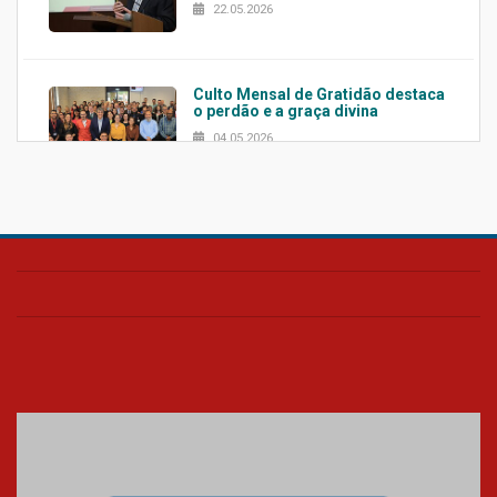
22.05.2026
Culto Mensal de Gratidão destaca
o perdão e a graça divina
04.05.2026
Confira como foi o culto mensal
de março
26.03.2026
Cerimônia do Jaleco marca
entrada de novos alunos de
Medicina em Alphaville
09.03.2026