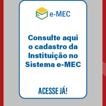
Mackenzie mobiliza campanha
solidária para apoiar famílias em
Minas Gerais
05.03.2026
Primeiro culto do ano ressalta o
agradecimento
27.02.2026
Mackenzie recepciona calouros
do primeiro semestre de 2026
06.02.2026