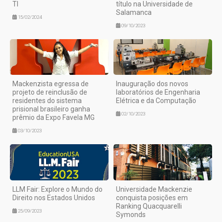
TI
título na Universidade de
Salamanca
15/02/2024
09/10/2023
Mackenzista egressa de
Inauguração dos novos
projeto de reinclusão de
laboratórios de Engenharia
residentes do sistema
Elétrica e da Computação
prisional brasileiro ganha
02/10/2023
prêmio da Expo Favela MG
03/10/2023
LLM Fair: Explore o Mundo do
Universidade Mackenzie
Direito nos Estados Unidos
conquista posições em
Ranking Quacquarelli
25/09/2023
Symonds