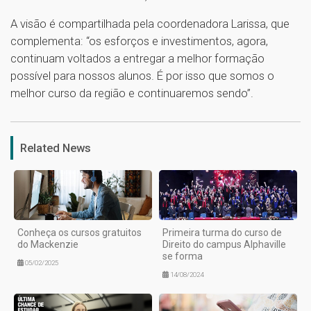
A visão é compartilhada pela coordenadora Larissa, que
complementa: “os esforços e investimentos, agora,
continuam voltados a entregar a melhor formação
possível para nossos alunos. É por isso que somos o
melhor curso da região e continuaremos sendo”.
1
Related News
Conheça os cursos gratuitos
Primeira turma do curso de
do Mackenzie
Direito do campus Alphaville
se forma
05/02/2025
14/08/2024