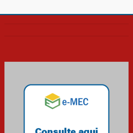
Confira como foi o culto mensal
de março
26.03.2026
Cerimônia do Jaleco marca
entrada de novos alunos de
Medicina em Alphaville
09.03.2026
Mackenzie mobiliza campanha
solidária para apoiar famílias em
Minas Gerais
05.03.2026