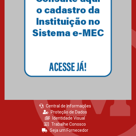
Primeiro culto do ano ressalta o
agradecimento
27.02.2026
Mackenzie recepciona calouros
do primeiro semestre de 2026
06.02.2026
Central de Informações
Proteção de Dados
Identidade Visual
Trabalhe Conosco
Seja um Fornecedor