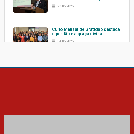
22.05.2026
Culto Mensal de Gratidão destaca
o perdão e a graça divina
04.05.2026
Confira como foi o culto mensal
de março
26.03.2026
Cerimônia do Jaleco marca
entrada de novos alunos de
Medicina em Alphaville
09.03.2026