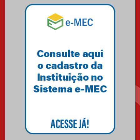
Mackenzie mobiliza campanha
solidária para apoiar famílias em
Minas Gerais
05.03.2026
Primeiro culto do ano ressalta o
agradecimento
27.02.2026
Mackenzie recepciona calouros
do primeiro semestre de 2026
06.02.2026