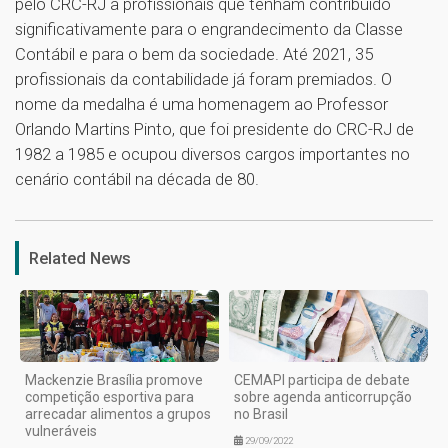
pelo CRC-RJ a profissionais que tenham contribuído
significativamente para o engrandecimento da Classe
Contábil e para o bem da sociedade. Até 2021, 35
profissionais da contabilidade já foram premiados. O
nome da medalha é uma homenagem ao Professor
Orlando Martins Pinto, que foi presidente do CRC-RJ de
1982 a 1985 e ocupou diversos cargos importantes no
cenário contábil na década de 80.
1
Related News
Mackenzie Brasília promove
CEMAPI participa de debate
competição esportiva para
sobre agenda anticorrupção
arrecadar alimentos a grupos
no Brasil
vulneráveis
29/09/2022