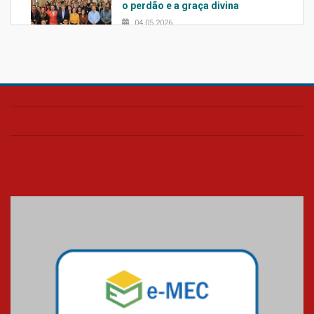
o perdão e a graça divina
04.05.2026
Confira como foi o culto mensal
de março
26.03.2026
Cerimônia do Jaleco marca
entrada de novos alunos de
Medicina em Alphaville
09.03.2026
Mackenzie mobiliza campanha
solidária para apoiar famílias em
Minas Gerais
05.03.2026