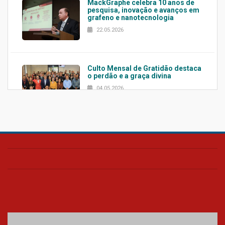
MackGraphe celebra 10 anos de
pesquisa, inovação e avanços em
grafeno e nanotecnologia
22.05.2026
Culto Mensal de Gratidão destaca
o perdão e a graça divina
04.05.2026
Confira como foi o culto mensal
de março
26.03.2026
Cerimônia do Jaleco marca
entrada de novos alunos de
Medicina em Alphaville