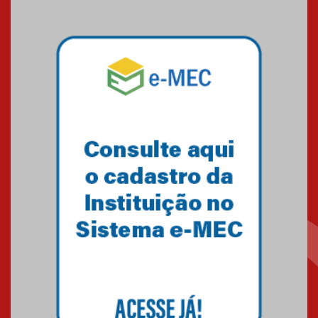
09.03.2026
Mackenzie mobiliza campanha
solidária para apoiar famílias em
Minas Gerais
05.03.2026
Primeiro culto do ano ressalta o
agradecimento
27.02.2026
Mackenzie recepciona calouros
do primeiro semestre de 2026
06.02.2026