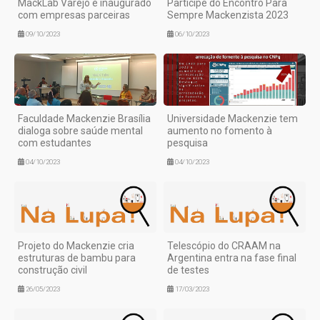
MackLab Varejo é inaugurado
Participe do Encontro Para
com empresas parceiras
Sempre Mackenzista 2023
09/10/2023
06/10/2023
Faculdade Mackenzie Brasília
Universidade Mackenzie tem
dialoga sobre saúde mental
aumento no fomento à
com estudantes
pesquisa
04/10/2023
04/10/2023
Projeto do Mackenzie cria
Telescópio do CRAAM na
estruturas de bambu para
Argentina entra na fase final
construção civil
de testes
26/05/2023
17/03/2023