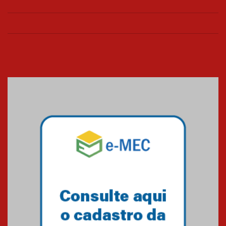
de março
26.03.2026
Cerimônia do Jaleco marca
entrada de novos alunos de
Medicina em Alphaville
09.03.2026
Mackenzie mobiliza campanha
solidária para apoiar famílias em
Minas Gerais
05.03.2026
Primeiro culto do ano ressalta o
agradecimento
27.02.2026