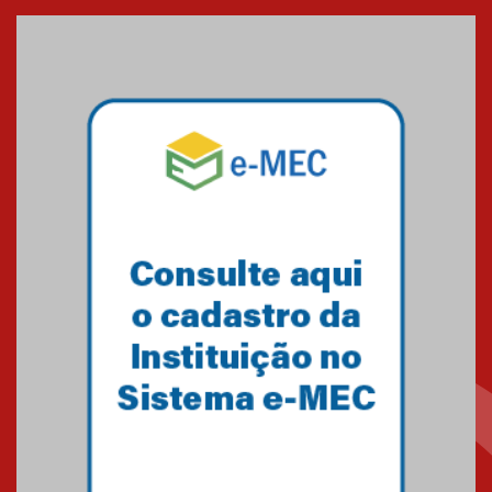
entrada de novos alunos de
Medicina em Alphaville
09.03.2026
Mackenzie mobiliza campanha
solidária para apoiar famílias em
Minas Gerais
05.03.2026
Primeiro culto do ano ressalta o
agradecimento
27.02.2026
Mackenzie recepciona calouros
do primeiro semestre de 2026
06.02.2026