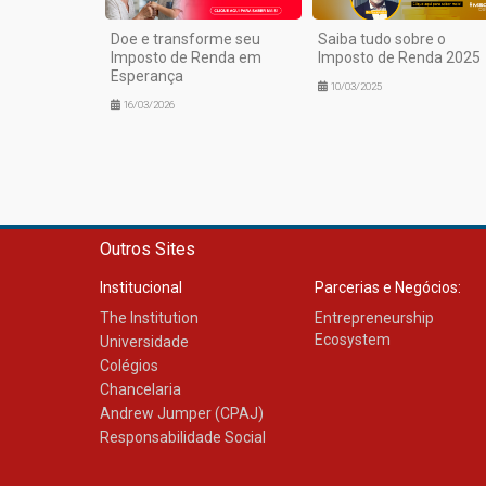
Doe e transforme seu
Saiba tudo sobre o
Imposto de Renda em
Imposto de Renda 2025
Esperança
10/03/2025
16/03/2026
Outros Sites
Institucional
Parcerias e Negócios:
The Institution
Entrepreneurship
Ecosystem
Universidade
Colégios
Chancelaria
Andrew Jumper (CPAJ)
Responsabilidade Social