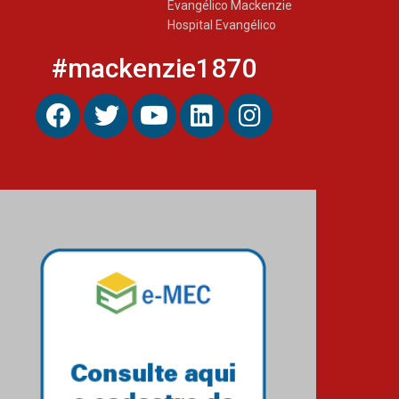
Evangélico Mackenzie
Hospital Evangélico
#mackenzie1870