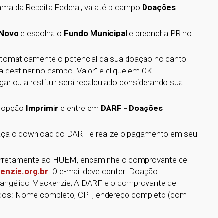
ama da Receita Federal, vá até o campo
Doações
Novo
e escolha o
Fundo Municipal
e preencha PR no
automaticamente o potencial da sua doação no canto
ja destinar no campo "Valor" e clique em OK.
r ou a restituir será recalculado considerando sua
 a opção
Imprimir
e entre em
DARF - Doações
 Faça o download do DARF e realize o pagamento em seu
corretamente ao HUEM, encaminhe o comprovante de
nzie.org.br
. O e-mail deve conter: Doação
 Evangélico Mackenzie; A DARF e o comprovante de
ados: Nome completo, CPF, endereço completo (com