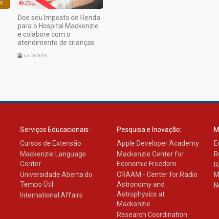
Doe seu Imposto de Renda
para o Hospital Mackenzie
e colabore com o
atendimento de crianças
15/03/2023
Serviços Educacionais:
Pesquisa e Inovação:
M
Cursos de Extensão
Apple Developer Academy
E
Mackenzie Language
Mackenzie Center for
R
Center
Economic Freedom
R
Universidade Aberta do
CRAAM - Center for Radio
M
Tempo Útil
Astronomy and
N
Astrophysics at
International Affairs
Mackenzie
Research Coordination