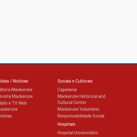
ídias / Notícias:
Sociais e Culturais:
ditora Mackenzie
Capelania
evista Mackenzie
Mackenzie Historical and
Cultural Center
ádio e TV Web
ackenzie
Mackenzie Voluntário
otícias
Responsabilidade Social
Hospitais:
Hospital Universitário