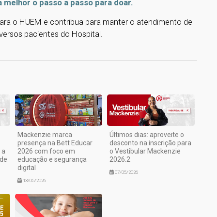
a melhor o passo a passo para doar.
R para o HUEM e contribua para manter o atendimento de
versos pacientes do Hospital.
1
Mackenzie marca
Últimos dias: aproveite o
presença na Bett Educar
desconto na inscrição para
 a
2026 com foco em
o Vestibular Mackenzie
 de
educação e segurança
2026.2
digital
07/05/2026
13/05/2026