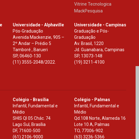
Vitrine Tecnologica
MackPesquisa
le
Universidade - Alphaville
Universidade - Campinas
Pós-Graduação
Graduação e Pós-
Avenida Mackenzie, 905 –
Graduação
2º Andar – Prédio 5
Av. Brasil, 1220
Tamboré , Barueri
Jd. Guanabara, Campinas
SP
,
06460-130
SP
,
13073-148
(11) 3555-2048/2022.
(19) 3211-4100
Colégio - Brasília
Colégio - Palmas
Infantil, Fundamental e
Infantil, Fundamental e
Médio
Médio
SHIS Ql 05 Chác. 74
Qd.108 Norte, Alameda 16
Lago Sul, Brasília
Lote 10 A, Palmas
DF
,
71600-500
TO
,
77006-902
(61) 2106-9000
(63) 3236-5366