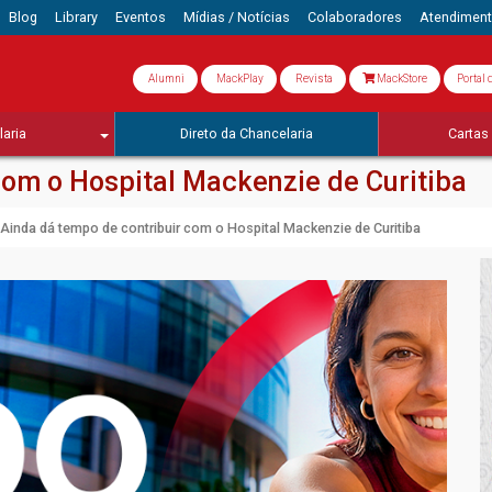
Blog
Library
Eventos
Mídias / Notícias
Colaboradores
Atendimen
Alumni
MackPlay
Revista
MackStore
Portal 
aria
Direto da Chancelaria
Cartas 
com o Hospital Mackenzie de Curitiba
Ainda dá tempo de contribuir com o Hospital Mackenzie de Curitiba