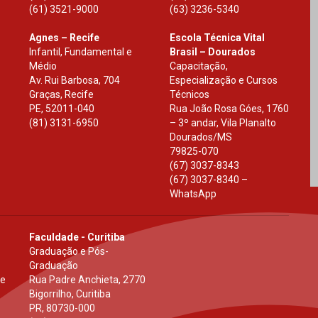
(61) 3521-9000
(63) 3236-5340
Agnes – Recife
Escola Técnica Vital
Infantil, Fundamental e
Brasil – Dourados
Médio
Capacitação,
Av. Rui Barbosa, 704
Especialização e Cursos
Graças, Recife
Técnicos
PE
,
52011-040
Rua João Rosa Góes, 1760
(81) 3131-6950
– 3º andar, Vila Planalto
Dourados
/
MS
79825-070
(67) 3037-8343
(67) 3037-8340 –
WhatsApp
Faculdade - Curitiba
Graduação e Pós-
Graduação
 e
Rua Padre Anchieta, 2770
Bigorrilho, Curitiba
PR
,
80730-000