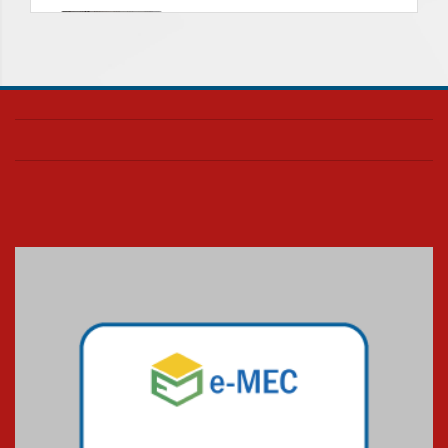
Nova apresentação do Centro
de Música Brasileira
homenageia artista brasileira
05.08.2026
Universidade Mackenzie
realizará nova edição da Feira
EducationUSA
05.08.2026
Seminário discute desafios
das novas tecnologias em
sistemas solares residenciais
04.08.2026
Mackenzie recepciona os
calouros do segundo semestre
de 2026
04.08.2026