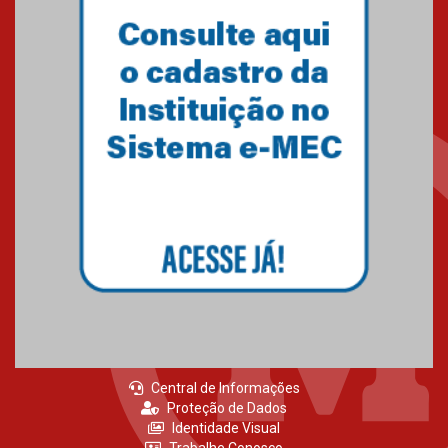
Como o Colégio Mackenzie
Brasília prepara seus
estudantes para o PAS antes
mesmo do Ensino Médio
04.08.2026
Como os pais podem investir
na educação dos filhos além da
escola
04.08.2026
Central de Informações
Proteção de Dados
Identidade Visual