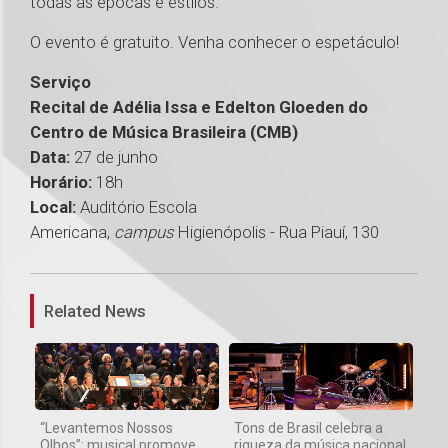
todas as épocas e estilos.
O evento é gratuito. Venha conhecer o espetáculo!
Serviço
Recital de Adélia Issa e Edelton Gloeden do
Centro de Música Brasileira (CMB)
Data:
27 de junho
Horário:
18h
Local:
Auditório Escola
Americana,
campus
Higienópolis - Rua Piauí, 130
1
Related News
“Levantemos Nossos
Tons de Brasil celebra a
Olhos”: musical promove
riqueza da música nacional