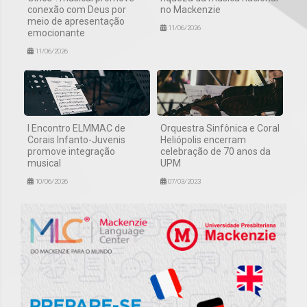
conexão com Deus por
no Mackenzie
meio de apresentação
11/06/2026
emocionante
11/06/2026
I Encontro ELMMAC de
Orquestra Sinfônica e Coral
Corais Infanto-Juvenis
Heliópolis encerram
promove integração
celebração de 70 anos da
musical
UPM
10/06/2026
07/03/2023