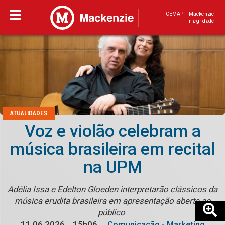
CEMAPI - Mackenzie
Integridade
ATUALIDADES
Voz e violão celebram a
música brasileira em recital
na UPM
Adélia Issa e Edelton Gloeden interpretarão clássicos da
música erudita brasileira em apresentação aberta ao
público
11.06.2026
15h06
Comunicação - Marketing