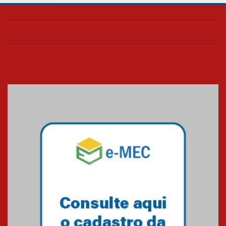
Universidade Mackenzie
realizará nova edição da Feira
EducationUSA
05.08.2026
Seminário discute desafios
das novas tecnologias em
sistemas solares residenciais
04.08.2026
Mackenzie recepciona os
calouros do segundo semestre
de 2026
04.08.2026
Como o Colégio Mackenzie