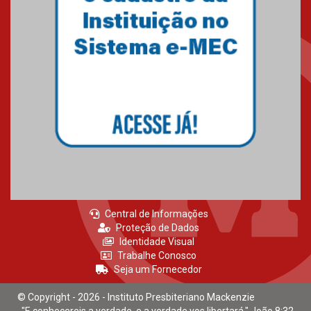
Brasília prepara seus
estudantes para o PAS antes
mesmo do Ensino Médio
04.08.2026
Como os pais podem investir
na educação dos filhos além da
escola
04.08.2026
Central de Informações
Proteção de Dados
Identidade Visual
Trabalhe Conosco
Seja um Fornecedor
© Copyright - 2026 - Instituto Presbiteriano Mackenzie