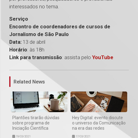
interessados no tema.
Serviço
Encontro de coordenadores de cursos de
Jornalismo de São Paulo
Data:
13 de abril
Horário
: às 18h
Link para transmissão
: assista pelo
YouTube
1
Related News
Plantões tirarão dúvidas
Hey Digital: evento discute
sobre programa de
o universo da Comunicação
Iniciação Científica
na era das redes
19/03/2021
17/03/2021