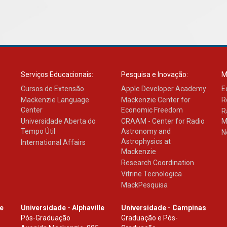
Serviços Educacionais:
Pesquisa e Inovação:
M
Cursos de Extensão
Apple Developer Academy
E
Mackenzie Language
Mackenzie Center for
R
Center
Economic Freedom
R
Universidade Aberta do
CRAAM - Center for Radio
M
Tempo Útil
Astronomy and
N
Astrophysics at
International Affairs
Mackenzie
Research Coordination
Vitrine Tecnologica
MackPesquisa
le
Universidade - Alphaville
Universidade - Campinas
Pós-Graduação
Graduação e Pós-