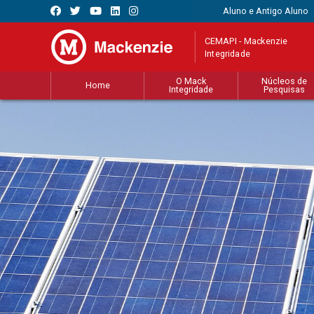
Aluno e Antigo Aluno
CEMAPI - Mackenzie
Integridade
O Mack
Núcleos de
Home
Integridade
Pesquisas