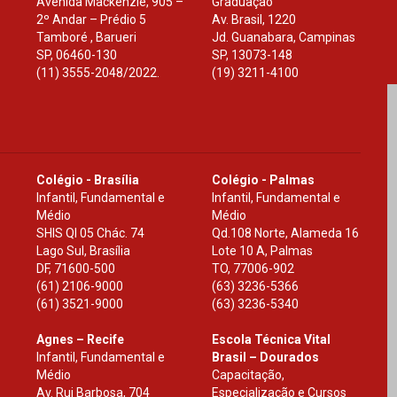
Avenida Mackenzie, 905 –
Graduação
2º Andar – Prédio 5
Av. Brasil, 1220
Tamboré , Barueri
Jd. Guanabara, Campinas
SP
,
06460-130
SP
,
13073-148
(11) 3555-2048/2022.
(19) 3211-4100
Colégio - Brasília
Colégio - Palmas
Infantil, Fundamental e
Infantil, Fundamental e
Médio
Médio
SHIS Ql 05 Chác. 74
Qd.108 Norte, Alameda 16
Lago Sul, Brasília
Lote 10 A, Palmas
DF
,
71600-500
TO
,
77006-902
(61) 2106-9000
(63) 3236-5366
(61) 3521-9000
(63) 3236-5340
Agnes – Recife
Escola Técnica Vital
Infantil, Fundamental e
Brasil – Dourados
Médio
Capacitação,
Av. Rui Barbosa, 704
Especialização e Cursos