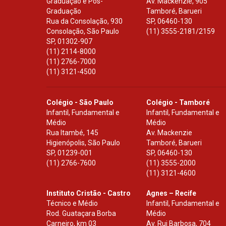
Graduação e Pós-
Av. Mackenzie, 905
Graduação
Tamboré, Barueri
Rua da Consolação, 930
SP
,
06460-130
Consolação, São Paulo
(11) 3555-2181/2159
SP
,
01302-907
(11) 2114-8000
(11) 2766-7000
(11) 3121-4500
Colégio - São Paulo
Colégio - Tamboré
Infantil, Fundamental e
Infantil, Fundamental e
Médio
Médio
Rua Itambé, 145
Av. Mackenzie
Higienópolis, São Paulo
Tamboré, Barueri
SP
,
01239-001
SP
,
06460-130
(11) 2766-7600
(11) 3555-2000
(11) 3121-4600
Instituto Cristão - Castro
Agnes – Recife
Técnico e Médio
Infantil, Fundamental e
Rod. Guataçara Borba
Médio
Carneiro, km 03
Av. Rui Barbosa, 704