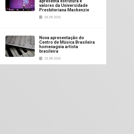
apresenta estrutura e
valores da Universidade
Presbiteriana Mackenzie
06.08.2026
Nova apresentação do
Centro de Música Brasileira
homenageia artista
brasileira
05.08.2026
Universidade Mackenzie
realizará nova edição da
Feira EducationUSA
05.08.2026
Seminário discute desafios
das novas tecnologias em
sistemas solares
residenciais