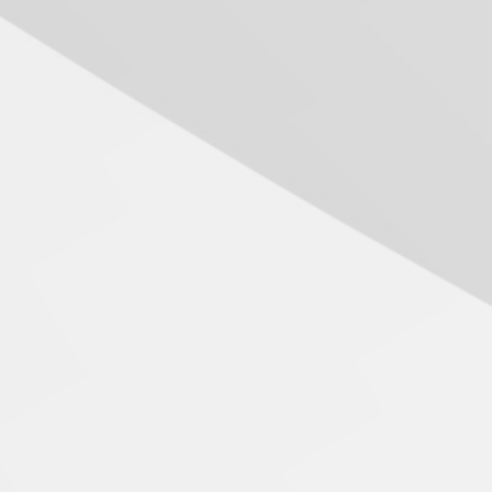
04.08.2026
Mackenzie recepciona os
calouros do segundo
semestre de 2026
04.08.2026
Como o Colégio Mackenzie
Brasília prepara seus
estudantes para o PAS antes
mesmo do Ensino Médio
04.08.2026
Como os pais podem investir
na educação dos filhos além
da escola
04.08.2026