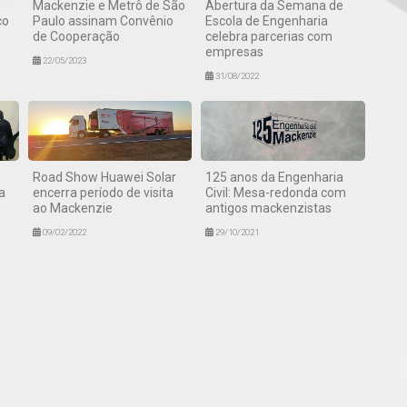
Mackenzie e Metrô de São
Abertura da Semana de
co
Paulo assinam Convênio
Escola de Engenharia
de Cooperação
celebra parcerias com
empresas
22/05/2023
31/08/2022
Road Show Huawei Solar
125 anos da Engenharia
a
encerra período de visita
Civil: Mesa-redonda com
ao Mackenzie
antigos mackenzistas
09/02/2022
29/10/2021