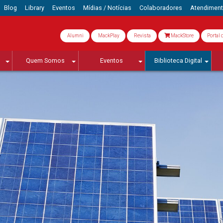
Blog
Library
Eventos
Mídias / Notícias
Colaboradores
Atendimen
Alumni
MackPlay
Revista
MackStore
Portal 
Quem Somos
Eventos
Biblioteca Digital