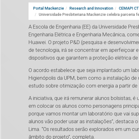
Portal Mackenzie
Research and Innovation
CEMAPI CT 
Universidade Presbiteriana Mackenzie celebra parceria f
A Escola de Engenharia (EE) da Universidade Pre
Engenharia Elétrica e Engenharia Mecânica, com
Huawei. O projeto P&D (pesquisa e desenvolvimen
de tecnologia, irá se concentrar em aperfeiçoar
dispositivos que garantem a proteção elétrica de
O acordo estabelece que seja implantado um labo
Higienópolis da UPM, bem como a instalação de u
estudo sobre otimização com energia a partir de
A iniciativa, que irá remunerar alunos bolsista
em colocar os alunos como personagens princip
porque vamos montar um laboratório que vai supo
alunos vão poder usar as instalações”, destaca 
Lima. “Os resultados serão explorados em um cu
âmbito do projeto”, completa.