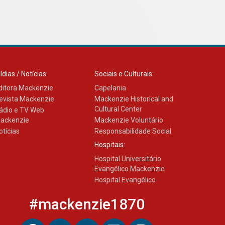
XIII Fórum de Aprendizagem
Transformadora reúne
docentes para debater
inovação e desafios da
educação superior
04.08.2026
ídias / Notícias:
Sociais e Culturais:
ditora Mackenzie
Capelania
evista Mackenzie
Mackenzie Historical and
Cultural Center
ádio e TV Web
ackenzie
Mackenzie Voluntário
otícias
Responsabilidade Social
Hospitais:
Hospital Universitário
Evangélico Mackenzie
Hospital Evangélico
#mackenzie1870