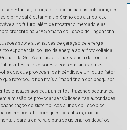
Nelson Stanisci, reforça a importância das colaborações
as o principal é estar mais próximo dos alunos, que
nováveis no futuro, além de mostrar o mercado e as
stará presente na 34ª Semana da Escola de Engenharia.
ssões sobre alternativas de geração de energia
nto exponencial do uso da energia solar fotovoltaica
rande do Sul. Além disso, a inexistência de normas
fabricantes de inversores a contemplar sistemas
voltaicos, que provocam os incêndios, é um outro fator
 que reforçou ainda mais a importância das pesquisas.
ntes eficazes aos equipamentos, trazendo segurança
 tem a missão de provocar sensibilidade nas autoridades
e capacitação do sistema. Aos alunos da Escola de
loca-os em contato com questões atuais, exigindo o
ntais para a carreira e para solucionar os desafios