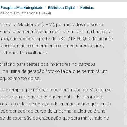
Pesquisa MackIntegridade
Biblioteca Digital
Notícias
eita com a multinacional Huawei
sbiteriana Mackenzie (UPM), por meio dos cursos de
emora a parceria fechada com a empresa multinacional
to), que recebeu aporte de R$ 1.713.500,00 da gigante
 e acompanhar o desempenho de inversores solares,
 sistemas fotovoltaicos.
ratório para testes dos inversores no
campus
ma usina de geração fotovoltaica, que permitirá um
 aquecimento do sol.
s, é um exemplo que reforça o compromisso do Mackenzie
ais na construção do conhecimento. “É importante
rtar as aulas de geração de energia, sendo que muito
o coordenador do curso de Engenharia Elétrica Bruno
rso de extensão de graduação que será ministrado no