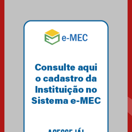
Mackenzie recepciona os
calouros do segundo semestre
de 2026
04.08.2026
Como o Colégio Mackenzie
Brasília prepara seus
estudantes para o PAS antes
mesmo do Ensino Médio
04.08.2026
Como os pais podem investir
na educação dos filhos além da
escola
04.08.2026
XIII Fórum de Aprendizagem
Transformadora reúne
docentes para debater
inovação e desafios da