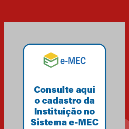
EducationUSA
05.08.2026
Seminário discute desafios
das novas tecnologias em
sistemas solares residenciais
04.08.2026
Mackenzie recepciona os
calouros do segundo semestre
de 2026
04.08.2026
Como o Colégio Mackenzie
Brasília prepara seus
estudantes para o PAS antes
mesmo do Ensino Médio
04.08.2026