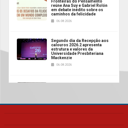
Fronteiras do Pensamento
reúne Ana Suy e Gabriel Rolón
em debate inédito sobre os
caminhos da felicidade
06.08.2026
Segundo dia da Recepção aos
calouros 2026.2 apresenta
estrutura e valores da
Universidade Presbiteriana
Mackenzie
06.08.2026
Nova apresentação do Centro
de Música Brasileira
homenageia artista brasileira
05.08.2026
Universidade Mackenzie
realizará nova edição da Feira