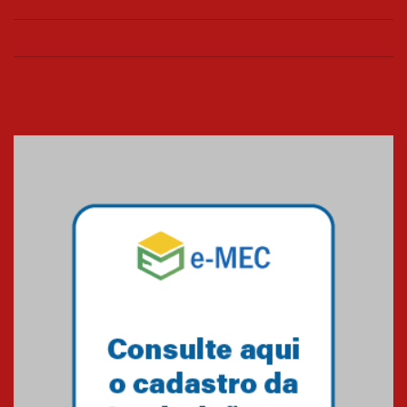
Universidade Mackenzie
realizará nova edição da Feira
EducationUSA
05.08.2026
Seminário discute desafios
das novas tecnologias em
sistemas solares residenciais
04.08.2026
Mackenzie recepciona os
calouros do segundo semestre
de 2026
04.08.2026
Como o Colégio Mackenzie
Brasília prepara seus