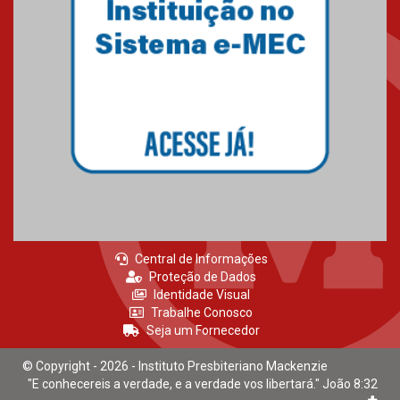
estudantes para o PAS antes
mesmo do Ensino Médio
04.08.2026
Como os pais podem investir
na educação dos filhos além da
escola
04.08.2026
Central de Informações
Proteção de Dados
Identidade Visual
Trabalhe Conosco
Seja um Fornecedor
© Copyright - 2026 - Instituto Presbiteriano Mackenzie
"E conhecereis a verdade, e a verdade vos libertará." João 8:32