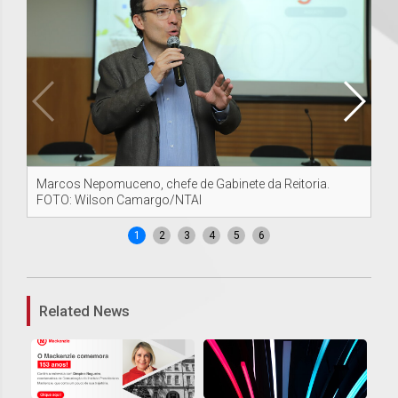
Marcos Nepomuceno, chefe de Gabinete da Reitoria.
Dé
FOTO: Wilson Camargo/NTAI
SU
1
2
3
4
5
6
Related News