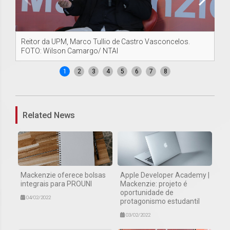
Reitor da UPM, Marco Tullio de Castro Vasconcelos.
Ch
FOTO: Wilson Camargo/ NTAI
FO
1
2
3
4
5
6
7
8
Related News
Mackenzie oferece bolsas
Apple Developer Academy |
integrais para PROUNI
Mackenzie: projeto é
oportunidade de
04/02/2022
protagonismo estudantil
03/02/2022