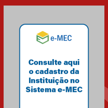
Seminário discute desafios
das novas tecnologias em
sistemas solares residenciais
04.08.2026
Mackenzie recepciona os
calouros do segundo semestre
de 2026
04.08.2026
Como o Colégio Mackenzie
Brasília prepara seus
estudantes para o PAS antes
mesmo do Ensino Médio
04.08.2026
Como os pais podem investir
na educação dos filhos além da