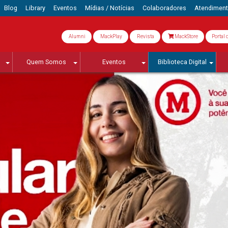
Blog
Library
Eventos
Mídias / Notícias
Colaboradores
Atendimen
Alumni
MackPlay
Revista
MackStore
Portal 
Quem Somos
Eventos
Biblioteca Digital