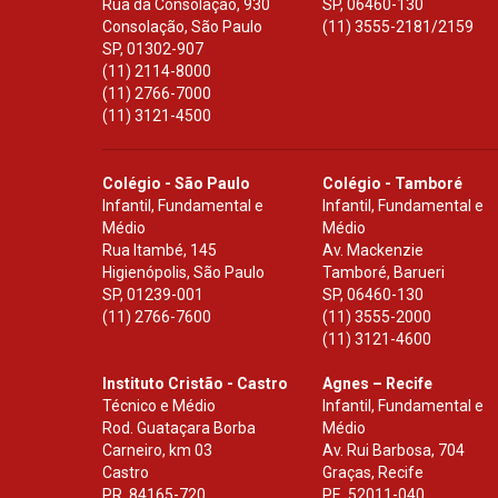
Rua da Consolação, 930
SP
,
06460-130
Consolação, São Paulo
(11) 3555-2181/2159
SP
,
01302-907
(11) 2114-8000
(11) 2766-7000
(11) 3121-4500
Colégio - São Paulo
Colégio - Tamboré
Infantil, Fundamental e
Infantil, Fundamental e
Médio
Médio
Rua Itambé, 145
Av. Mackenzie
Higienópolis, São Paulo
Tamboré, Barueri
SP
,
01239-001
SP
,
06460-130
(11) 2766-7600
(11) 3555-2000
(11) 3121-4600
Instituto Cristão - Castro
Agnes – Recife
Técnico e Médio
Infantil, Fundamental e
Rod. Guataçara Borba
Médio
Carneiro, km 03
Av. Rui Barbosa, 704
Castro
Graças, Recife
PR
,
84165-720
PE
,
52011-040