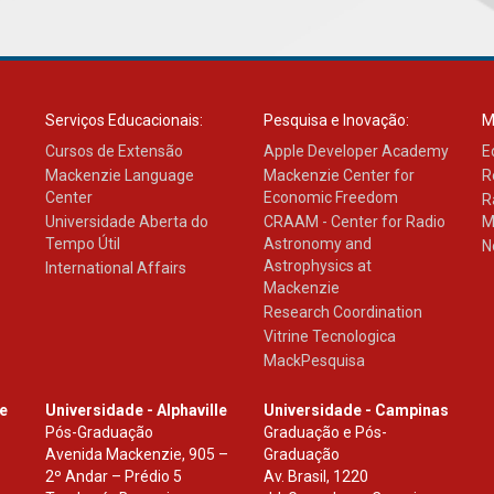
Serviços Educacionais:
Pesquisa e Inovação:
M
Cursos de Extensão
Apple Developer Academy
E
Mackenzie Language
Mackenzie Center for
R
Center
Economic Freedom
R
Universidade Aberta do
CRAAM - Center for Radio
M
Tempo Útil
Astronomy and
N
Astrophysics at
International Affairs
Mackenzie
Research Coordination
Vitrine Tecnologica
MackPesquisa
le
Universidade - Alphaville
Universidade - Campinas
Pós-Graduação
Graduação e Pós-
Avenida Mackenzie, 905 –
Graduação
2º Andar – Prédio 5
Av. Brasil, 1220