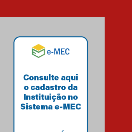
XIII Fórum de Aprendizagem
Transformadora reúne
docentes para debater
inovação e desafios da
educação superior
04.08.2026