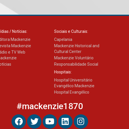
04.08.2026
Mackenzie recepciona os
calouros do segundo
semestre de 2026
ídias / Notícias:
Sociais e Culturais:
04.08.2026
ditora Mackenzie
Capelania
evista Mackenzie
Mackenzie Historical and
Cultural Center
ádio e TV Web
Como o Colégio Mackenzie
ackenzie
Mackenzie Voluntário
Brasília prepara seus
otícias
Responsabilidade Social
estudantes para o PAS antes
mesmo do Ensino Médio
Hospitais:
04.08.2026
Hospital Universitário
Evangélico Mackenzie
Hospital Evangélico
Como os pais podem investir
na educação dos filhos além
#mackenzie1870
da escola
04.08.2026