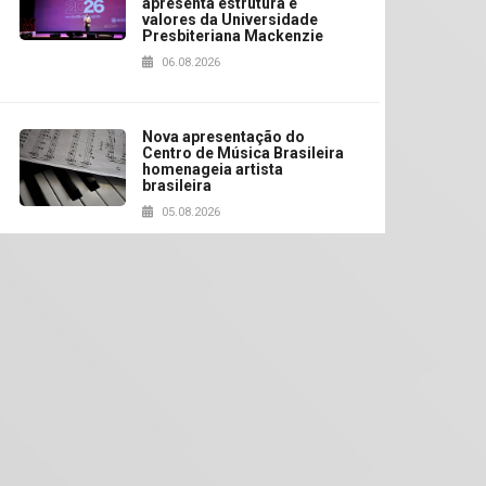
apresenta estrutura e
valores da Universidade
Presbiteriana Mackenzie
06.08.2026
Nova apresentação do
Centro de Música Brasileira
homenageia artista
brasileira
05.08.2026
Universidade Mackenzie
realizará nova edição da
Feira EducationUSA
05.08.2026
Seminário discute desafios
das novas tecnologias em
sistemas solares
residenciais