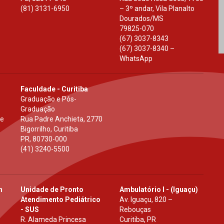
(81) 3131-6950
– 3º andar, Vila Planalto
Dourados
/
MS
79825-070
(67) 3037-8343
(67) 3037-8340 –
WhatsApp
Faculdade - Curitiba
Graduação e Pós-
Graduação
 e
Rua Padre Anchieta, 2770
Bigorrilho, Curitiba
PR
,
80730-000
(41) 3240-5500
h
Unidade de Pronto
Ambulatório I - (Iguaçu)
Atendimento Pediátrico
Av. Iguaçu, 820 –
- SUS
Rebouças
R. Alameda Princesa
Curitiba, PR