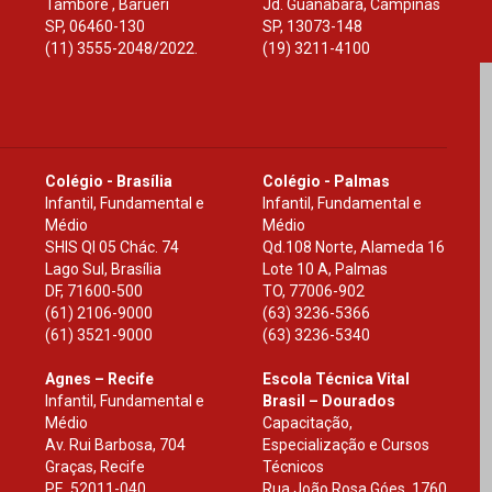
Tamboré , Barueri
Jd. Guanabara, Campinas
SP
,
06460-130
SP
,
13073-148
(11) 3555-2048/2022.
(19) 3211-4100
Colégio - Brasília
Colégio - Palmas
Infantil, Fundamental e
Infantil, Fundamental e
Médio
Médio
SHIS Ql 05 Chác. 74
Qd.108 Norte, Alameda 16
Lago Sul, Brasília
Lote 10 A, Palmas
DF
,
71600-500
TO
,
77006-902
(61) 2106-9000
(63) 3236-5366
(61) 3521-9000
(63) 3236-5340
Agnes – Recife
Escola Técnica Vital
Infantil, Fundamental e
Brasil – Dourados
Médio
Capacitação,
Av. Rui Barbosa, 704
Especialização e Cursos
Graças, Recife
Técnicos
PE
,
52011-040
Rua João Rosa Góes, 1760