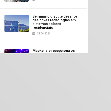
Seminário discute desafios
ando Rister durante a palestra. Foto: Divulgação.
das novas tecnologias em
sistemas solares
residenciais
04.08.2026
Mackenzie recepciona os
calouros do segundo
semestre de 2026
04.08.2026
Como o Colégio Mackenzie
Brasília prepara seus
estudantes para o PAS antes
mesmo do Ensino Médio
04.08.2026