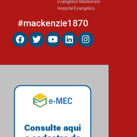
Evangélico Mackenzie
parcerias internacionais
Hospital Evangélico
03.08.2026
#mackenzie1870