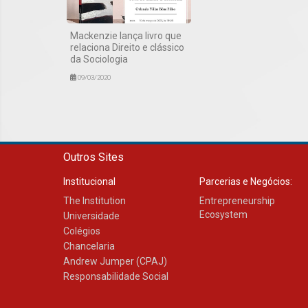
Mackenzie lança livro que
relaciona Direito e clássico
da Sociologia
09/03/2020
Outros Sites
Institucional
Parcerias e Negócios:
The Institution
Entrepreneurship
Ecosystem
Universidade
Colégios
Chancelaria
Andrew Jumper (CPAJ)
Responsabilidade Social