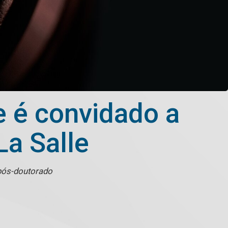
e é convidado a
La Salle
 pós-doutorado