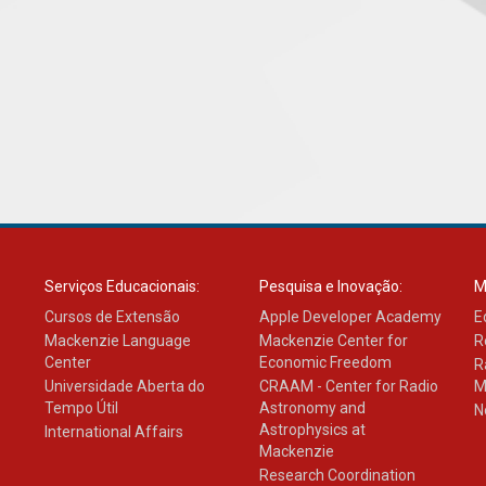
Serviços Educacionais:
Pesquisa e Inovação:
M
Cursos de Extensão
Apple Developer Academy
E
Mackenzie Language
Mackenzie Center for
R
Center
Economic Freedom
R
Universidade Aberta do
CRAAM - Center for Radio
M
Tempo Útil
Astronomy and
N
Astrophysics at
International Affairs
Mackenzie
Research Coordination