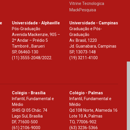
Vitrine Tecnologica
MackPesquisa
le
Universidade - Alphaville
Universidade - Campinas
Pós-Graduação
Graduação e Pós-
Avenida Mackenzie, 905 –
Graduação
2º Andar – Prédio 5
Av. Brasil, 1220
Tamboré , Barueri
Jd. Guanabara, Campinas
SP
,
06460-130
SP
,
13073-148
(11) 3555-2048/2022.
(19) 3211-4100
Colégio - Brasília
Colégio - Palmas
Infantil, Fundamental e
Infantil, Fundamental e
Médio
Médio
SHIS Ql 05 Chác. 74
Qd.108 Norte, Alameda 16
Lago Sul, Brasília
Lote 10 A, Palmas
DF
,
71600-500
TO
,
77006-902
(61) 2106-9000
(63) 3236-5366