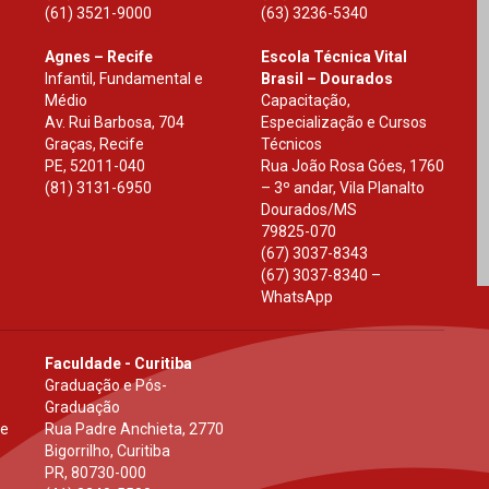
(61) 3521-9000
(63) 3236-5340
Agnes – Recife
Escola Técnica Vital
Infantil, Fundamental e
Brasil – Dourados
Médio
Capacitação,
Av. Rui Barbosa, 704
Especialização e Cursos
Graças, Recife
Técnicos
PE
,
52011-040
Rua João Rosa Góes, 1760
(81) 3131-6950
– 3º andar, Vila Planalto
Dourados
/
MS
79825-070
(67) 3037-8343
(67) 3037-8340 –
WhatsApp
Faculdade - Curitiba
Graduação e Pós-
Graduação
 e
Rua Padre Anchieta, 2770
Bigorrilho, Curitiba
PR
,
80730-000