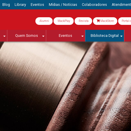
Blog
Library
Eventos
Mídias / Notícias
Colaboradores
Atendimen
Alumni
MackPlay
Revista
MackStore
Portal 
Quem Somos
Eventos
Biblioteca Digital