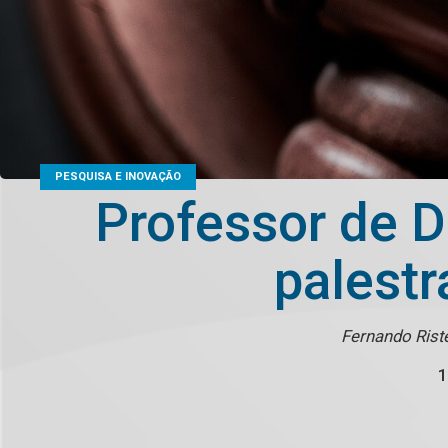
PESQUISA E INOVAÇÃO
Professor de D
palestr
Fernando Rist
1