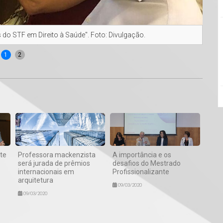
 do STF em Direito à Saúde". Foto: Divulgação.
Fern
1
2
te
Professora mackenzista
A importância e os
será jurada de prêmios
desafios do Mestrado
internacionais em
Profissionalizante
arquitetura
09/03/2020
09/03/2020