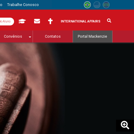
to
Trabalhe Conosco
INTERNATIONAL AFFAIRS
do Aluno
Convênios
Contatos
Portal Mackenzie