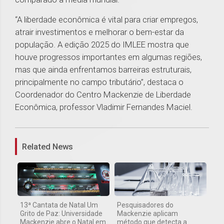
“A liberdade econômica é vital para criar empregos,
atrair investimentos e melhorar o bem-estar da
população. A edição 2025 do IMLEE mostra que
houve progressos importantes em algumas regiões,
mas que ainda enfrentamos barreiras estruturais,
principalmente no campo tributário”, destaca o
Coordenador do Centro Mackenzie de Liberdade
Econômica, professor Vladimir Fernandes Maciel.
1
Related News
13ª Cantata de Natal Um
Pesquisadores do
Grito de Paz: Universidade
Mackenzie aplicam
Mackenzie abre o Natal em
método que detecta a