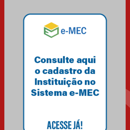
calouros do segundo semestre
de 2026
04.08.2026
Como o Colégio Mackenzie
Brasília prepara seus
estudantes para o PAS antes
mesmo do Ensino Médio
04.08.2026
Como os pais podem investir
na educação dos filhos além da
escola
04.08.2026
XIII Fórum de Aprendizagem
Transformadora reúne
docentes para debater
inovação e desafios da
educação superior