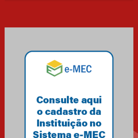
sistemas solares residenciais
04.08.2026
Mackenzie recepciona os
calouros do segundo semestre
de 2026
04.08.2026
Como o Colégio Mackenzie
Brasília prepara seus
estudantes para o PAS antes
mesmo do Ensino Médio
04.08.2026
Como os pais podem investir
na educação dos filhos além da
escola
04.08.2026