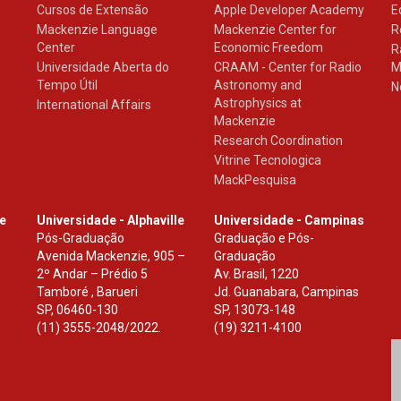
Cursos de Extensão
Apple Developer Academy
E
Mackenzie Language
Mackenzie Center for
R
Center
Economic Freedom
R
Universidade Aberta do
CRAAM - Center for Radio
M
Tempo Útil
Astronomy and
N
Astrophysics at
International Affairs
Mackenzie
Research Coordination
Vitrine Tecnologica
MackPesquisa
le
Universidade - Alphaville
Universidade - Campinas
Pós-Graduação
Graduação e Pós-
Avenida Mackenzie, 905 –
Graduação
2º Andar – Prédio 5
Av. Brasil, 1220
Tamboré , Barueri
Jd. Guanabara, Campinas
SP
,
06460-130
SP
,
13073-148
(11) 3555-2048/2022.
(19) 3211-4100