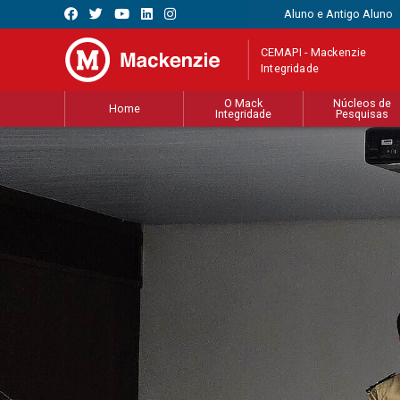
Aluno e Antigo Aluno
CEMAPI - Mackenzie
Integridade
O Mack
Núcleos de
Home
Integridade
Pesquisas