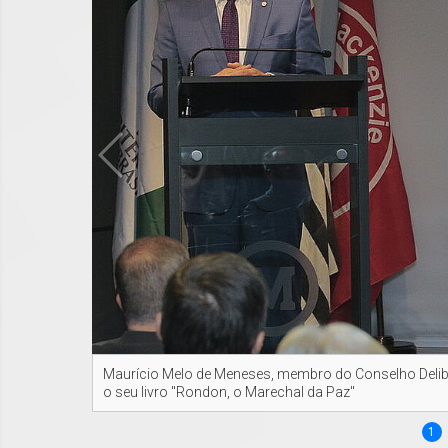
Maurício Melo de Meneses, membro do Conselho Deliber
o seu livro "Rondon, o Marechal da Paz"
1