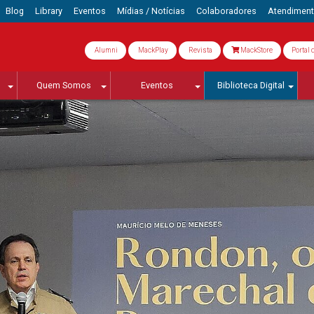
Blog
Library
Eventos
Mídias / Notícias
Colaboradores
Atendimen
Alumni
MackPlay
Revista
MackStore
Portal 
Quem Somos
Eventos
Biblioteca Digital