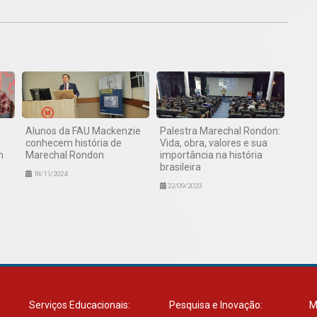
Alunos da FAU Mackenzie
Palestra Marechal Rondon:
conhecem história de
Vida, obra, valores e sua
m
Marechal Rondon
importância na história
brasileira
18/11/2024
22/09/2023
Serviços Educacionais:
Pesquisa e Inovação:
M