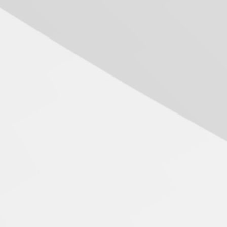
Transformadora reúne
docentes para debater
inovação e desafios da
educação superior
04.08.2026
Professora do Mackenzie é
finalista do Prêmio Jabuti
com obra sobre ética e
arquitetura contemporânea
04.08.2026
Semana Internacional
Mackenzie promove
parcerias internacionais
03.08.2026
icio Meneses autografa livro durante evento na OEA.
Oncologista do HUEM
ressalta importância da
prevenção e diagnóstico
precoce do câncer de