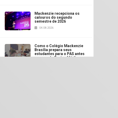
Mackenzie recepciona os
calouros do segundo
semestre de 2026
04.08.2026
Como o Colégio Mackenzie
Brasília prepara seus
estudantes para o PAS antes
mesmo do Ensino Médio
04.08.2026
Como os pais podem investir
na educação dos filhos além
da escola
04.08.2026
XIII Fórum de Aprendizagem