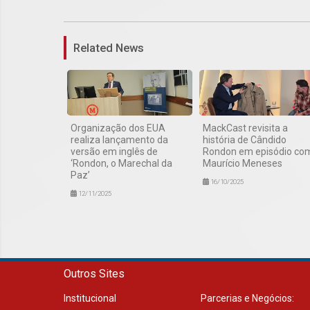
Related News
Organização dos EUA
MackCast revisita a
realiza lançamento da
história de Cândido
versão em inglês de
Rondon em episódio co
‘Rondon, o Marechal da
Maurício Meneses
Paz’
16/10/2025
12/11/2025
Outros Sites
Institucional
Parcerias e Negócios: