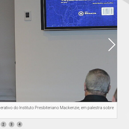
ativo do Instituto Presbiteriano Mackenzie, em palestra sobre
Maur
2
3
4