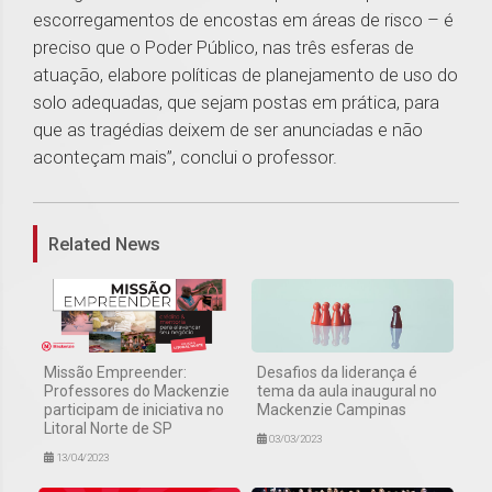
escorregamentos de encostas em áreas de risco – é
preciso que o Poder Público, nas três esferas de
atuação, elabore políticas de planejamento de uso do
solo adequadas, que sejam postas em prática, para
que as tragédias deixem de ser anunciadas e não
aconteçam mais”, conclui o professor.
1
Related News
Missão Empreender:
Desafios da liderança é
Professores do Mackenzie
tema da aula inaugural no
participam de iniciativa no
Mackenzie Campinas
Litoral Norte de SP
03/03/2023
13/04/2023