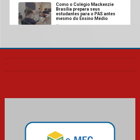
Como o Colégio Mackenzie
Brasília prepara seus
estudantes para o PAS antes
mesmo do Ensino Médio
04.08.2026
Como os pais podem investir
na educação dos filhos além da
escola
04.08.2026
XIII Fórum de Aprendizagem
Transformadora reúne
docentes para debater
inovação e desafios da
educação superior
04.08.2026
Professora do Mackenzie é
finalista do Prêmio Jabuti com