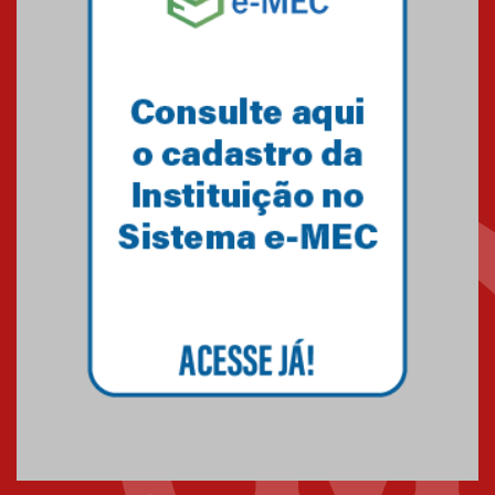
obra sobre ética e arquitetura
contemporânea
04.08.2026
Semana Internacional
Mackenzie promove parcerias
internacionais
03.08.2026
Oncologista do HUEM ressalta
importância da prevenção e
diagnóstico precoce do câncer
de pulmão
03.08.2026