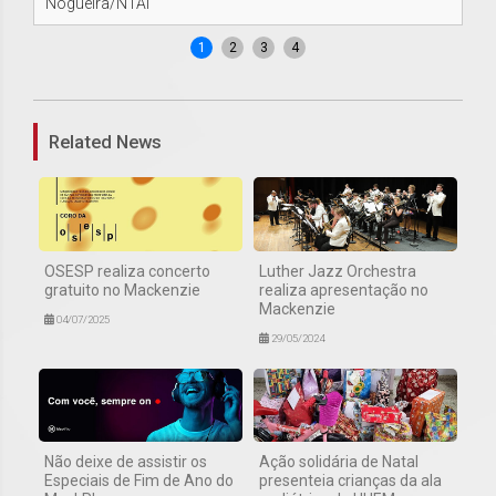
Nogueira/NTAI
Ma
1
2
3
4
Related News
OSESP realiza concerto
Luther Jazz Orchestra
gratuito no Mackenzie
realiza apresentação no
Mackenzie
04/07/2025
29/05/2024
Não deixe de assistir os
Ação solidária de Natal
Especiais de Fim de Ano do
presenteia crianças da ala