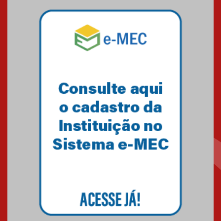
04.08.2026
Semana Internacional
Mackenzie promove parcerias
internacionais
03.08.2026
Oncologista do HUEM ressalta
importância da prevenção e
diagnóstico precoce do câncer
de pulmão
03.08.2026
Gastronomia Mackenzie e Le
Jazz promovem capacitação
em práticas de cozinha
03.08.2026