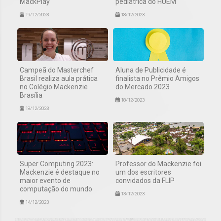
MackPlay
pediátrica do HUEM
19/12/2023
18/12/2023
Campeã do Masterchef
Aluna de Publicidade é
Brasil realiza aula prática
finalista no Prêmio Amigos
no Colégio Mackenzie
do Mercado 2023
Brasília
18/12/2023
18/12/2023
Super Computing 2023:
Professor do Mackenzie foi
Mackenzie é destaque no
um dos escritores
maior evento de
convidados da FLIP
computação do mundo
13/12/2023
14/12/2023