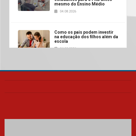
mesmo do Ensino Médio
04.08.2026
Como os pais podem investir
na educação dos filhos além da
escola
04.08.2026
XIII Fórum de Aprendizagem
Transformadora reúne
docentes para debater
inovação e desafios da
educação superior
04.08.2026
Professora do Mackenzie é
finalista do Prêmio Jabuti com
obra sobre ética e arquitetura
contemporânea