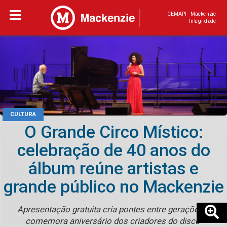
CEMAPI - Mackenzie
Integridade
CULTURA
O Grande Circo Místico:
celebração de 40 anos do
álbum reúne artistas e
grande público no Mackenzie
Apresentação gratuita cria pontes entre gerações e
comemora aniversário dos criadores do disco