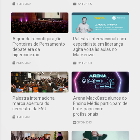
18/08/2025
06/08/2025
A grande reconfiguração:
Palestra internacional com
Fronteiras do Pensamento
especialista em liderança
debate era da
agita volta às aulas no
hiperconexão
Mackenzie
21/05/2025
09/08/2023
Palestra internacional
Arena MackCast: alunos do
marca abertura do
Ensino Médio participam de
semestre da FAU
bate-papo com
profissionais
08/08/2023
08/08/2023