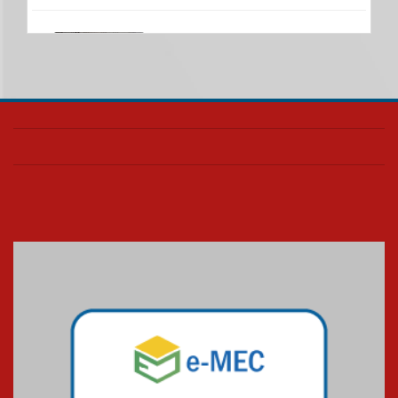
Nova apresentação do Centro
de Música Brasileira
homenageia artista brasileira
05.08.2026
Universidade Mackenzie
realizará nova edição da Feira
EducationUSA
05.08.2026
Seminário discute desafios
das novas tecnologias em
sistemas solares residenciais
04.08.2026
Mackenzie recepciona os
calouros do segundo semestre
de 2026