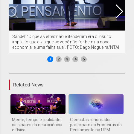
Sandel: "O que as elites não entenderam era o insulto
Re
implícito que dizia que se você não for bem na nova
Da
economia, é uma falha sua". FOTO: Dago Nogueira/NTAI
1
2
3
4
5
Related News
Mente, tempo e realidade:
Cientistas renomados
os olhares da neurociência
participam do Fronteiras do
e física
Pensamento na UPM