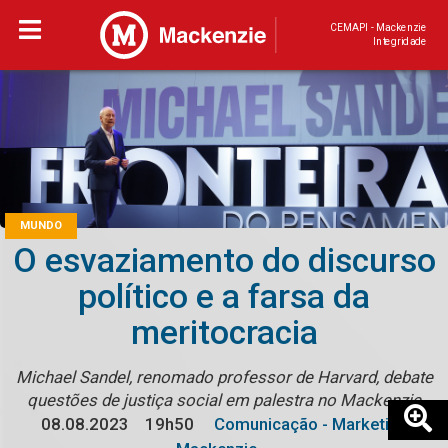
CEMAPI - Mackenzie
Integridade
MUNDO
O esvaziamento do discurso
político e a farsa da
meritocracia
Michael Sandel, renomado professor de Harvard, debate
questões de justiça social em palestra no Mackenzie
08.08.2023
19h50
Comunicação - Marketing