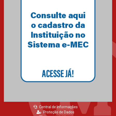
04.08.2026
Como o Colégio Mackenzie
Brasília prepara seus
estudantes para o PAS antes
mesmo do Ensino Médio
04.08.2026
Como os pais podem investir
na educação dos filhos além da
escola
04.08.2026
Central de Informações
Proteção de Dados