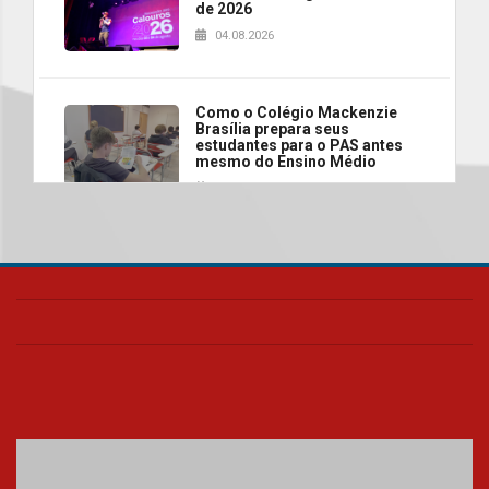
de 2026
04.08.2026
Como o Colégio Mackenzie
Brasília prepara seus
estudantes para o PAS antes
mesmo do Ensino Médio
04.08.2026
Como os pais podem investir
na educação dos filhos além da
escola
04.08.2026
XIII Fórum de Aprendizagem
Transformadora reúne
docentes para debater
inovação e desafios da
educação superior