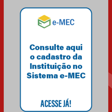
04.08.2026
Professora do Mackenzie é
finalista do Prêmio Jabuti com
obra sobre ética e arquitetura
contemporânea
04.08.2026
Semana Internacional
Mackenzie promove parcerias
internacionais
03.08.2026
Oncologista do HUEM ressalta
importância da prevenção e
diagnóstico precoce do câncer
de pulmão
03.08.2026