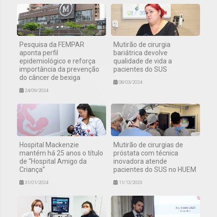
Pesquisa da FEMPAR
Mutirão de cirurgia
aponta perfil
bariátrica devolve
epidemiológico e reforça
qualidade de vida a
importância da prevenção
pacientes do SUS
do câncer de bexiga
08/03/2024
24/09/2024
Hospital Mackenzie
Mutirão de cirurgias de
mantém há 25 anos o título
próstata com técnica
de “Hospital Amigo da
inovadora atende
Criança”
pacientes do SUS no HUEM
31/01/2024
11/12/2023