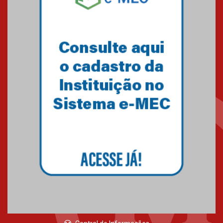
Mackenzie recepciona os
calouros do segundo semestre
de 2026
04.08.2026
Como o Colégio Mackenzie
Brasília prepara seus
estudantes para o PAS antes
mesmo do Ensino Médio
04.08.2026
Como os pais podem investir
na educação dos filhos além da
escola
04.08.2026