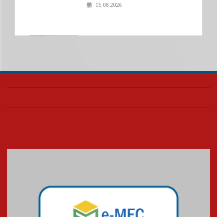
06.08.2026
Nova apresentação do Centro
de Música Brasileira
homenageia artista brasileira
05.08.2026
Universidade Mackenzie
realizará nova edição da Feira
EducationUSA
05.08.2026
Seminário discute desafios
das novas tecnologias em
sistemas solares residenciais
04.08.2026