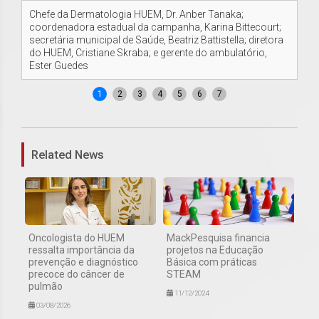
Chefe da Dermatologia HUEM, Dr. Anber Tanaka;
Sec
coordenadora estadual da campanha, Karina Bittecourt;
am
secretária municipal de Saúde, Beatriz Battistella; diretora
do HUEM, Cristiane Skraba; e gerente do ambulatório,
Ester Guedes
1
2
3
4
5
6
7
Related News
Oncologista do HUEM
MackPesquisa financia
ressalta importância da
projetos na Educação
prevenção e diagnóstico
Básica com práticas
precoce do câncer de
STEAM
pulmão
11/12/2024
03/08/2026