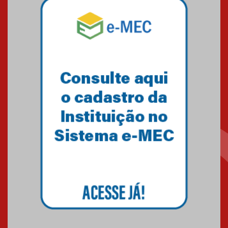
Mackenzie recepciona os
calouros do segundo semestre
de 2026
04.08.2026
Como o Colégio Mackenzie
Brasília prepara seus
estudantes para o PAS antes
mesmo do Ensino Médio
04.08.2026
Como os pais podem investir
na educação dos filhos além da
escola
04.08.2026