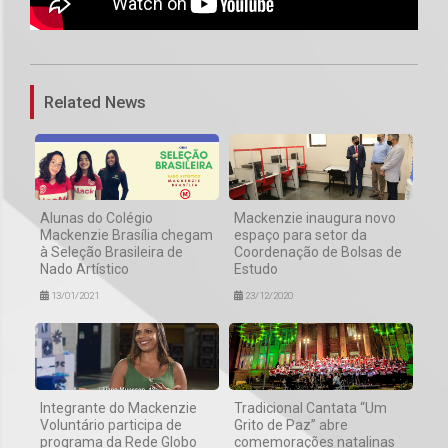
1
Related News
Alunas do Colégio
Mackenzie inaugura novo
Mackenzie Brasília chegam
espaço para setor da
à Seleção Brasileira de
Coordenação de Bolsas de
Nado Artístico
Estudo
13/01/2021
23/12/2020
Integrante do Mackenzie
Tradicional Cantata “Um
Voluntário participa de
Grito de Paz” abre
programa da Rede Globo
comemorações natalinas