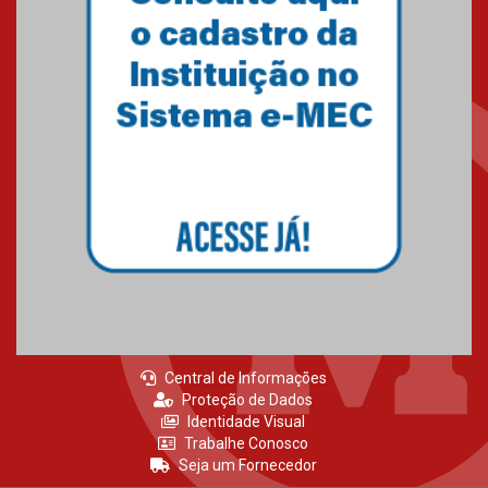
Semana Internacional
Mackenzie promove parcerias
internacionais
03.08.2026
Oncologista do HUEM ressalta
importância da prevenção e
diagnóstico precoce do câncer
de pulmão
03.08.2026
Central de Informações
Proteção de Dados
Identidade Visual
Trabalhe Conosco
Seja um Fornecedor