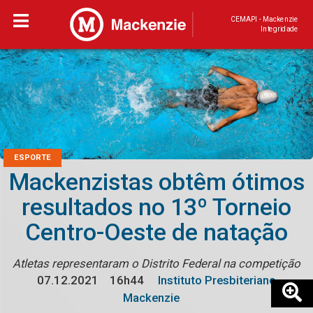
CEMAPI - Mackenzie
Integridade
ESPORTE
Mackenzistas obtêm ótimos
resultados no 13º Torneio
Centro-Oeste de natação
Atletas representaram o Distrito Federal na competição
07.12.2021
16h44
Instituto Presbiteriano
Mackenzie