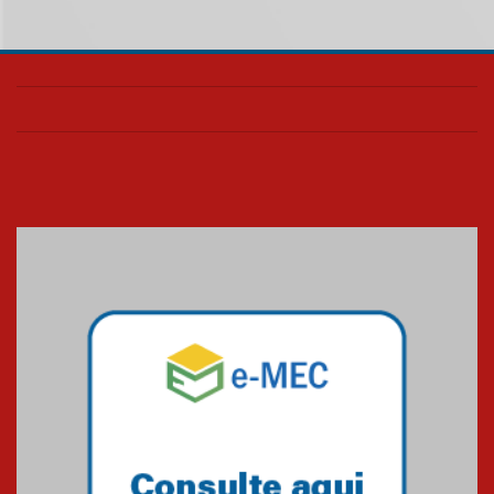
Como os pais podem investir
na educação dos filhos além da
escola
04.08.2026
XIII Fórum de Aprendizagem
Transformadora reúne
docentes para debater
inovação e desafios da
educação superior
04.08.2026
Professora do Mackenzie é
finalista do Prêmio Jabuti com
obra sobre ética e arquitetura
contemporânea
04.08.2026