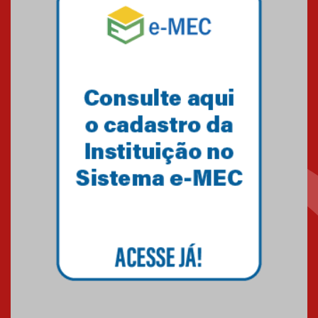
Nova apresentação do Centro
de Música Brasileira
homenageia artista brasileira
05.08.2026
Universidade Mackenzie
realizará nova edição da Feira
EducationUSA
05.08.2026
Seminário discute desafios
das novas tecnologias em
sistemas solares residenciais
04.08.2026