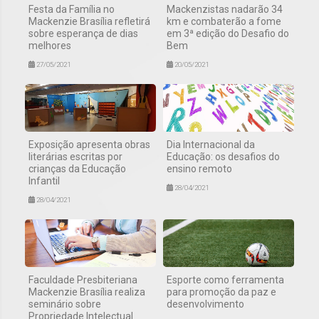
Festa da Família no
Mackenzistas nadarão 34
Mackenzie Brasília refletirá
km e combaterão a fome
sobre esperança de dias
em 3ª edição do Desafio do
melhores
Bem
27/05/2021
20/05/2021
Exposição apresenta obras
Dia Internacional da
literárias escritas por
Educação: os desafios do
crianças da Educação
ensino remoto
Infantil
28/04/2021
28/04/2021
Faculdade Presbiteriana
Esporte como ferramenta
Mackenzie Brasília realiza
para promoção da paz e
seminário sobre
desenvolvimento
Propriedade Intelectual