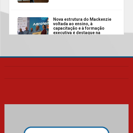
Nova estrutura do Mackenzie
voltada ao ensino, à
capacitação e à formação
executiva é destaque na
abertura da Agroleite 2026
06.08.2026
Fronteiras do Pensamento
reúne Ana Suy e Gabriel Rolón
em debate inédito sobre os
caminhos da felicidade
06.08.2026
Segundo dia da Recepção aos
calouros 2026.2 apresenta
estrutura e valores da
Universidade Presbiteriana
Mackenzie
06.08.2026