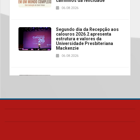
caminhos da felicidade
06.08.2026
Segundo dia da Recepção aos
calouros 2026.2 apresenta
estrutura e valores da
Universidade Presbiteriana
Mackenzie
06.08.2026
Nova apresentação do Centro
de Música Brasileira
homenageia artista brasileira
05.08.2026
Universidade Mackenzie
realizará nova edição da Feira
EducationUSA
05.08.2026