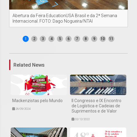
Abertura da Feira EducationUSA Brasil e da 2ª Semana
Ch
Internacional. FOTO: Dago Nogueira/NTAI
FO
1
2
3
4
5
6
7
8
9
10
11
Related News
Mackenzistas pelo Mundo
II Congresso e IX Encontro
de Logística e Cadeias de
26/09/2024
Suprimentos e de Valor
02/12/2022