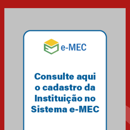
Seminário discute desafios
das novas tecnologias em
sistemas solares residenciais
04.08.2026
Mackenzie recepciona os
calouros do segundo semestre
de 2026
04.08.2026
Como o Colégio Mackenzie
Brasília prepara seus
estudantes para o PAS antes
mesmo do Ensino Médio
04.08.2026
Como os pais podem investir