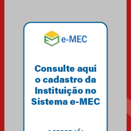
Seminário discute desafios
das novas tecnologias em
sistemas solares residenciais
04.08.2026
Mackenzie recepciona os
calouros do segundo semestre
de 2026
04.08.2026
Como o Colégio Mackenzie
Brasília prepara seus
estudantes para o PAS antes
mesmo do Ensino Médio
04.08.2026
Como os pais podem investir
na educação dos filhos além da
escola