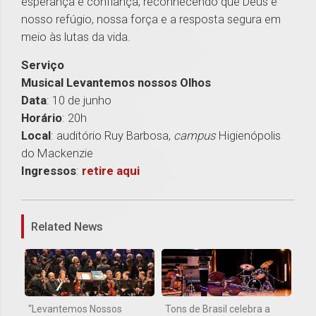
esperança e confiança, reconhecendo que Deus é
nosso refúgio, nossa força e a resposta segura em
meio às lutas da vida.
Serviço
Musical Levantemos nossos Olhos
Data
: 10 de junho
Horário
: 20h
Local
: auditório Ruy Barbosa,
campus
Higienópolis
do Mackenzie
Ingressos
:
retire aqui
1
Related News
“Levantemos Nossos
Tons de Brasil celebra a