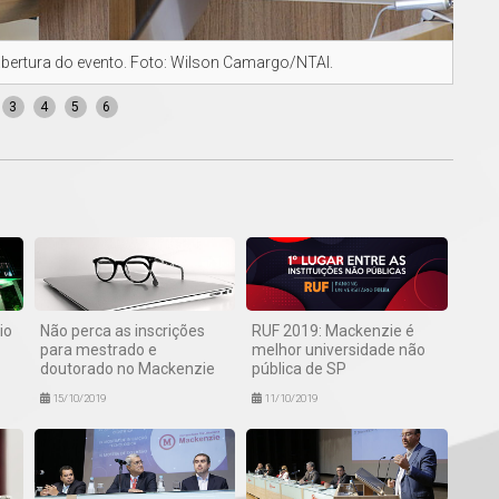
abertura do evento. Foto: Wilson Camargo/NTAI.
Marc
3
4
5
6
io
Não perca as inscrições
RUF 2019: Mackenzie é
para mestrado e
melhor universidade não
doutorado no Mackenzie
pública de SP
15/10/2019
11/10/2019