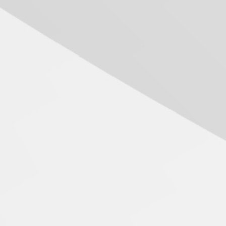
Seminário discute desafios
das novas tecnologias em
sistemas solares
residenciais
04.08.2026
Mackenzie recepciona os
calouros do segundo
semestre de 2026
04.08.2026
Como o Colégio Mackenzie
Brasília prepara seus
estudantes para o PAS antes
mesmo do Ensino Médio
04.08.2026