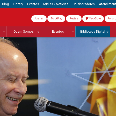
Blog
Library
Eventos
Mídias / Notícias
Colaboradores
Atendimen
Alumni
MackPlay
Revista
MackStore
Portal 
Quem Somos
Eventos
Biblioteca Digital