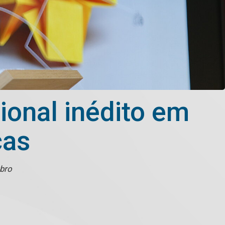
ional inédito em
ças
ubro