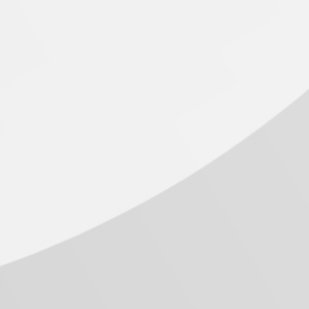
o Tullio Vasconcelos. Foto: Wilson Camargo/NTAI.