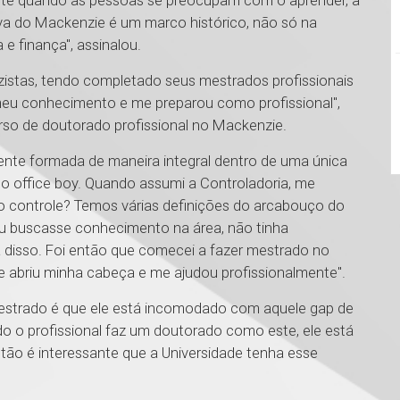
tante quando as pessoas se preocupam com o aprender, a
iva do Mackenzie é um marco histórico, não só na
e finança", assinalou.
istas, tendo completado seus mestrados profissionais
meu conhecimento e me preparou como profissional",
rso de doutorado profissional no Mackenzie.
ente formada de maneira integral dentro de uma única
 office boy. Quando assumi a Controladoria, me
o controle? Temos várias definições do arcabouço do
u buscasse conhecimento na área, não tinha
 disso. Foi então que comecei a fazer mestrado no
le abriu minha cabeça e me ajudou profissionalmente".
 mestrado é que ele está incomodado com aquele gap de
o o profissional faz um doutorado como este, ele está
ão é interessante que a Universidade tenha esse