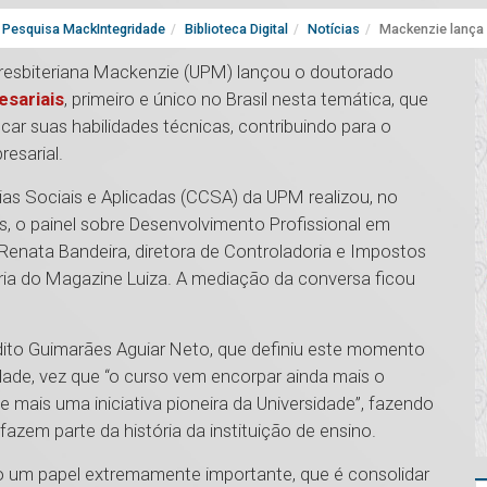
Pesquisa MackIntegridade
Biblioteca Digital
Notícias
Mackenzie lança 
Presbiteriana Mackenzie (UPM) lançou o doutorado
esariais
, primeiro e único no Brasil nesta temática, que
ar suas habilidades técnicas, contribuindo para o
esarial.
as Sociais e Aplicadas (CCSA) da UPM realizou, no
s, o painel sobre Desenvolvimento Profissional em
Renata Bandeira, diretora de Controladoria e Impostos
oria do Magazine Luiza. A mediação da conversa ficou
dito Guimarães Aguiar Neto, que definiu este momento
dade, vez que “o curso vem encorpar ainda mais o
mais uma iniciativa pioneira da Universidade”, fazendo
azem parte da história da instituição de ensino.
do um papel extremamente importante, que é consolidar