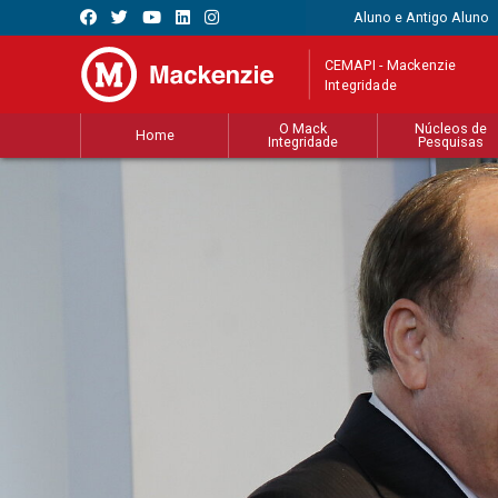
Aluno e Antigo Aluno
CEMAPI - Mackenzie
Integridade
O Mack
Núcleos de
Home
Integridade
Pesquisas