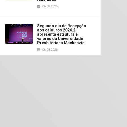
06.08.2026
Segundo dia da Recepção
aos calouros 2026.2
apresenta estrutura e
valores da Universidade
Presbiteriana Mackenzie
06.08.2026
Nova apresentação do
Centro de Música Brasileira
homenageia artista
brasileira
05.08.2026
Universidade Mackenzie
realizará nova edição da
Feira EducationUSA
05.08.2026