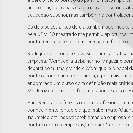
atual contexto político do país. "É muito impor
única solução do país é a educação. Essa iniciat
educação superior, mas também na controladoria 
Os dois palestrantes do dia também são mackenz
pela UPM. "O mestrado me permitiu aprofundar 
conta Renata, que tem o interesse em fazer o cu
Rodrigues contou que teve sua carreira praticam
empresa. “Comecei a trabalhar no Magazine como
deparei com uma grande dúvida: qual é o papel d
controlador de uma companhia, e por mais que e
encontrado um curso com definição mais prática
Mackenzie e para mim foi um divisor de águas. E
Para Renata, a diferença de um profissional de
conhecimento, então ele quer saber mais. “Quand
incumbido em resolver problemas da empresa, ent
contato com as empresas/mercado", comentou.