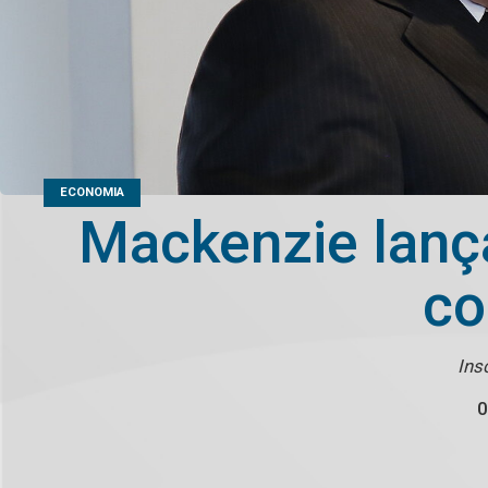
ECONOMIA
Mackenzie lança
co
Ins
0