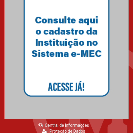
de 2026
04.08.2026
Como o Colégio Mackenzie
Brasília prepara seus
estudantes para o PAS antes
mesmo do Ensino Médio
04.08.2026
Como os pais podem investir
na educação dos filhos além da
escola
04.08.2026
Central de Informações
Proteção de Dados