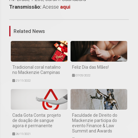
Transmissão:
Acesse
aqui
1
Related News
Tradicional coral natalino
Feliz Dia das Mães!
no Mackenzie Campinas
07/05/2022
21/11/2022
Cada Gota Conta: projeto
Faculdade de Direito do
de doação de sangue
Mackenzie participa do
agora é permanente
evento Finance & Law
Summit and Awards
26/11/2021