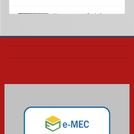
Nova apresentação do Centro
de Música Brasileira
homenageia artista brasileira
05.08.2026
Universidade Mackenzie
realizará nova edição da Feira
EducationUSA
05.08.2026
Seminário discute desafios
das novas tecnologias em
sistemas solares residenciais
04.08.2026
Mackenzie recepciona os
calouros do segundo semestre