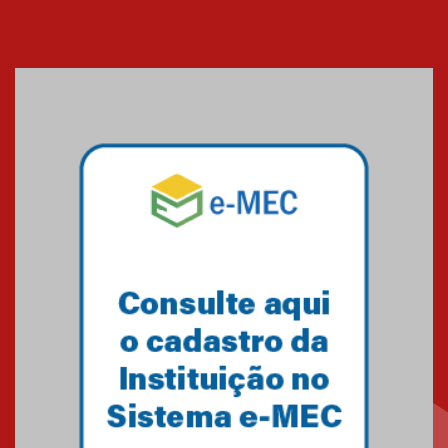
XIII Fórum de Aprendizagem
Transformadora reúne
docentes para debater
inovação e desafios da
educação superior
04.08.2026
Professora do Mackenzie é
finalista do Prêmio Jabuti com
obra sobre ética e arquitetura
contemporânea
04.08.2026
Semana Internacional
Mackenzie promove parcerias
internacionais
03.08.2026
Oncologista do HUEM ressalta