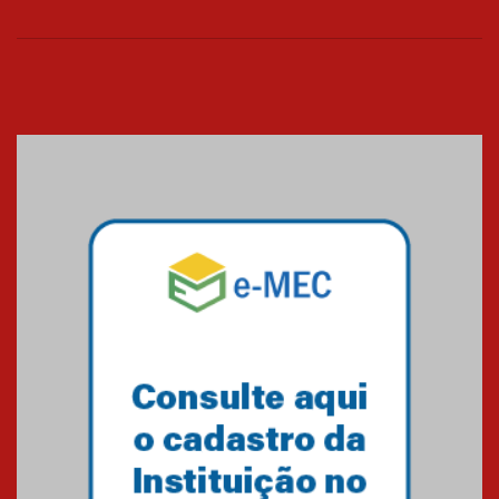
calouros do segundo semestre
de 2026
04.08.2026
Como o Colégio Mackenzie
Brasília prepara seus
estudantes para o PAS antes
mesmo do Ensino Médio
04.08.2026
Como os pais podem investir
na educação dos filhos além da
escola
04.08.2026
XIII Fórum de Aprendizagem
Transformadora reúne
docentes para debater
inovação e desafios da
educação superior