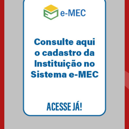
Mackenzie recepciona os
calouros do segundo semestre
de 2026
04.08.2026
Como o Colégio Mackenzie
Brasília prepara seus
estudantes para o PAS antes
mesmo do Ensino Médio
04.08.2026
Como os pais podem investir
na educação dos filhos além da
escola
04.08.2026