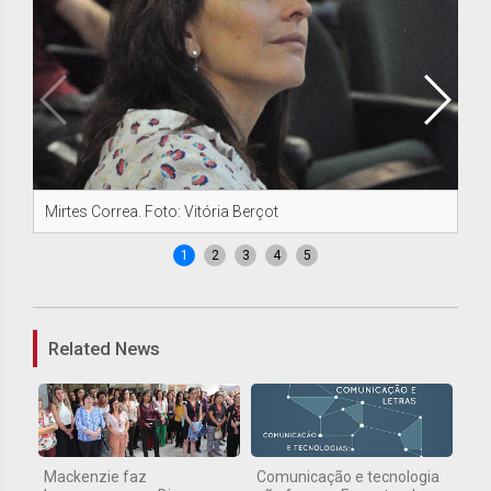
Mirtes Correa. Foto: Vitória Berçot
Dia
1
2
3
4
5
Related News
Mackenzie faz
Comunicação e tecnologia