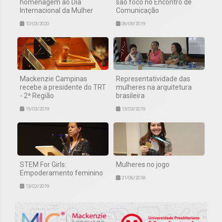
homenagem ao Dia
são foco no Encontro de
Internacional da Mulher
Comunicação
10/03/2020
06/09/2019
Mackenzie Campinas
Representatividade das
recebe a presidente do TRT
mulheres na arquitetura
- 2ª Região
brasileira
15/03/2019
13/03/2019
STEM For Girls:
Mulheres no jogo
Empoderamento feminino
21/06/2018
13/02/2019