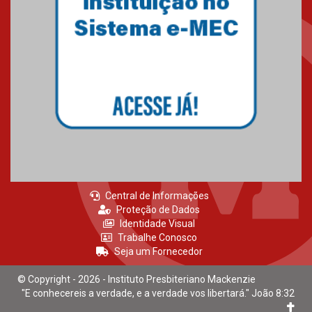
mesmo do Ensino Médio
04.08.2026
Como os pais podem investir
na educação dos filhos além da
escola
04.08.2026
Central de Informações
Proteção de Dados
Identidade Visual
Trabalhe Conosco
Seja um Fornecedor
© Copyright - 2026 - Instituto Presbiteriano Mackenzie
"E conhecereis a verdade, e a verdade vos libertará." João 8:32