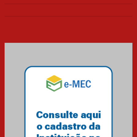
Universidade Mackenzie
realizará nova edição da Feira
EducationUSA
05.08.2026
Seminário discute desafios
das novas tecnologias em
sistemas solares residenciais
04.08.2026
Mackenzie recepciona os
calouros do segundo semestre
de 2026
04.08.2026
Como o Colégio Mackenzie
Brasília prepara seus
estudantes para o PAS antes