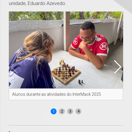
unidade, Eduardo Azevedo.
Alunos durante as atividades do InterMack 2025
Al
In
1
2
3
4