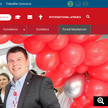
to
Trabalhe Conosco
INTERNATIONAL AFFAIRS
do Aluno
Convênios
Contatos
Portal Mackenzie