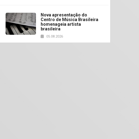
Nova apresentação do
Centro de Música Brasileira
homenageia artista
brasileira
05.08.2026
Universidade Mackenzie
realizará nova edição da
Feira EducationUSA
05.08.2026
Seminário discute desafios
das novas tecnologias em
sistemas solares
residenciais
04.08.2026
Mackenzie recepciona os