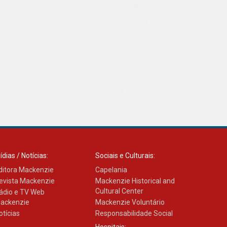
04.08.2026
ídias / Notícias:
Sociais e Culturais:
ditora Mackenzie
Capelania
evista Mackenzie
Mackenzie Historical and
Cultural Center
ádio e TV Web
ackenzie
Mackenzie Voluntário
otícias
Responsabilidade Social
Hospitais: