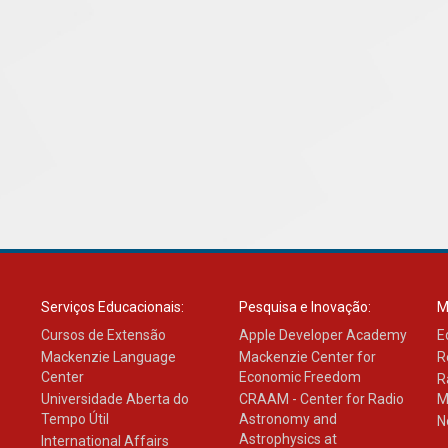
Serviços Educacionais:
Pesquisa e Inovação:
M
Cursos de Extensão
Apple Developer Academy
E
Mackenzie Language
Mackenzie Center for
R
Center
Economic Freedom
R
Universidade Aberta do
CRAAM - Center for Radio
M
Tempo Útil
Astronomy and
N
Astrophysics at
International Affairs