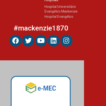
Hospital Universitário
Evangélico Mackenzie
Hospital Evangélico
#mackenzie1870