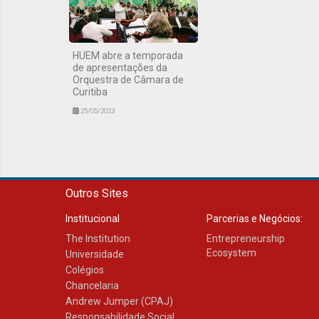
HUEM abre a temporada
de apresentações da
Orquestra de Câmara de
Curitiba
25/05/2023
Outros Sites
Institucional
Parcerias e Negócios:
The Institution
Entrepreneurship
Ecosystem
Universidade
Colégios
Chancelaria
Andrew Jumper (CPAJ)
Responsabilidade Social