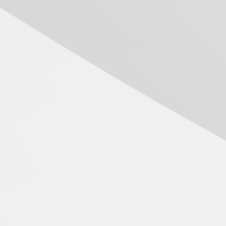
calouros do segundo
semestre de 2026
04.08.2026
boradores aprovaram o novo espaço destinado para descanso e conv
Como o Colégio Mackenzie
Brasília prepara seus
estudantes para o PAS antes
mesmo do Ensino Médio
04.08.2026
Como os pais podem investir
na educação dos filhos além
da escola
04.08.2026
XIII Fórum de Aprendizagem
Transformadora reúne
docentes para debater
inovação e desafios da
educação superior