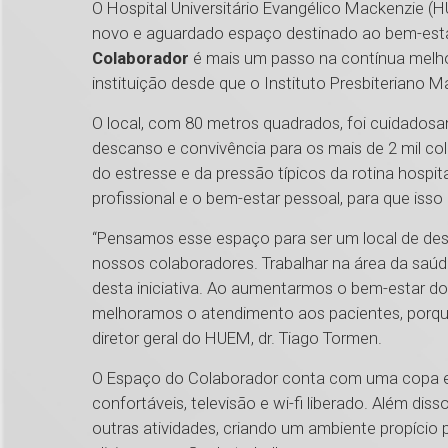
O Hospital Universitário Evangélico Mackenzie (H
novo e aguardado espaço destinado ao bem-esta
Colaborador
é mais um passo na contínua melhor
instituição desde que o Instituto Presbiteriano 
O local, com 80 metros quadrados, foi cuidados
descanso e convivência para os mais de 2 mil co
do estresse e da pressão típicos da rotina hospit
profissional e o bem-estar pessoal, para que isso
“Pensamos esse espaço para ser um local de des
nossos colaboradores. Trabalhar na área da saúde
desta iniciativa. Ao aumentarmos o bem-estar 
melhoramos o atendimento aos pacientes, porque
diretor geral do HUEM, dr. Tiago Tormen.
O Espaço do Colaborador conta com uma copa e
confortáveis, televisão e wi-fi liberado. Além dis
outras atividades, criando um ambiente propício 