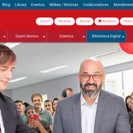
Blog
Library
Eventos
Mídias / Notícias
Colaboradores
Atendimen
Alumni
MackPlay
Revista
MackStore
Portal 
Quem Somos
Eventos
Biblioteca Digital