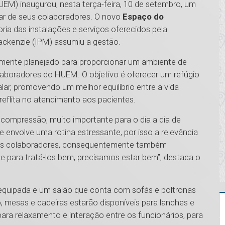
UEM) inaugurou, nesta terça-feira, 10 de setembro, um
r de seus colaboradores. O novo
Espaço do
ia das instalações e serviços oferecidos pela
Mackenzie (IPM) assumiu a gestão.
amente planejado para proporcionar um ambiente de
laboradores do HUEM. O objetivo é oferecer um refúgio
alar, promovendo um melhor equilíbrio entre a vida
 reflita no atendimento aos pacientes.
compressão, muito importante para o dia a dia de
 envolve uma rotina estressante, por isso a relevância
dos colaboradores, consequentemente também
 para tratá-los bem, precisamos estar bem”, destaca o
quipada e um salão que conta com sofás e poltronas
so, mesas e cadeiras estarão disponíveis para lanches e
para relaxamento e interação entre os funcionários, para