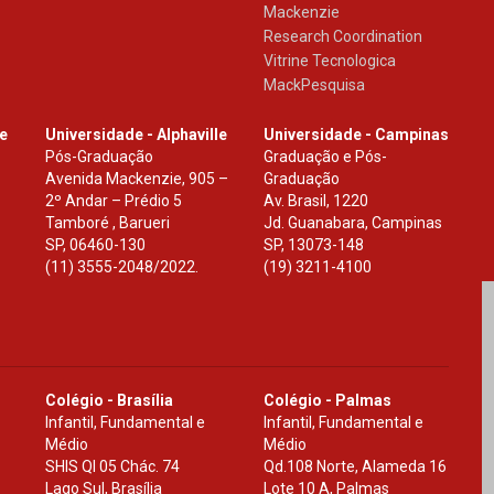
Mackenzie
Research Coordination
Vitrine Tecnologica
MackPesquisa
le
Universidade - Alphaville
Universidade - Campinas
Pós-Graduação
Graduação e Pós-
Avenida Mackenzie, 905 –
Graduação
2º Andar – Prédio 5
Av. Brasil, 1220
Tamboré , Barueri
Jd. Guanabara, Campinas
SP
,
06460-130
SP
,
13073-148
(11) 3555-2048/2022.
(19) 3211-4100
Colégio - Brasília
Colégio - Palmas
Infantil, Fundamental e
Infantil, Fundamental e
Médio
Médio
SHIS Ql 05 Chác. 74
Qd.108 Norte, Alameda 16
Lago Sul, Brasília
Lote 10 A, Palmas