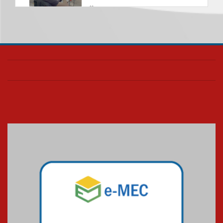
04.08.2026
Como os pais podem investir
na educação dos filhos além da
escola
04.08.2026
XIII Fórum de Aprendizagem
Transformadora reúne
docentes para debater
inovação e desafios da
educação superior
04.08.2026
Professora do Mackenzie é
finalista do Prêmio Jabuti com
obra sobre ética e arquitetura
contemporânea
04.08.2026