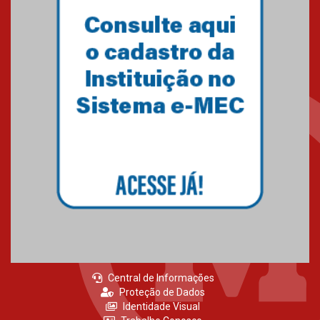
Semana Internacional
Mackenzie promove parcerias
internacionais
03.08.2026
Oncologista do HUEM ressalta
importância da prevenção e
diagnóstico precoce do câncer
de pulmão
03.08.2026
Central de Informações
Proteção de Dados
Identidade Visual