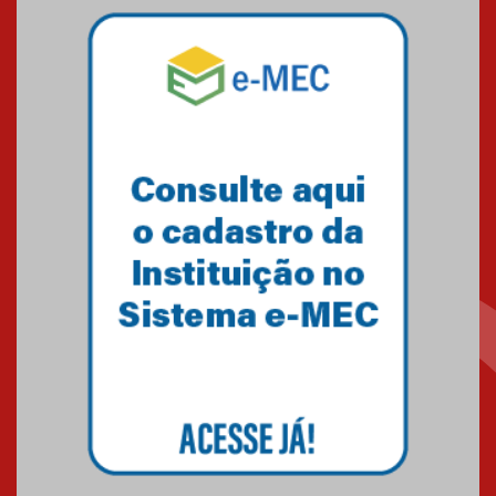
04.08.2026
Mackenzie recepciona os
calouros do segundo semestre
de 2026
04.08.2026
Como o Colégio Mackenzie
Brasília prepara seus
estudantes para o PAS antes
mesmo do Ensino Médio
04.08.2026
Como os pais podem investir
na educação dos filhos além da
escola
04.08.2026