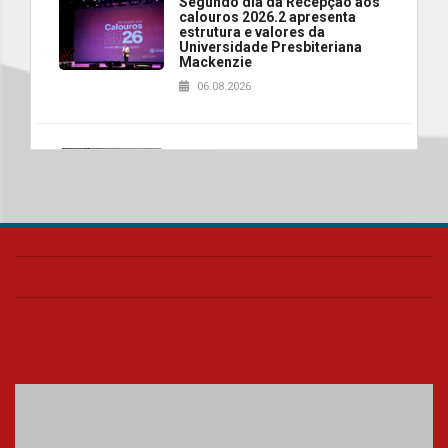
Segundo dia da Recepção aos
calouros 2026.2 apresenta
estrutura e valores da
Universidade Presbiteriana
Mackenzie
06.08.2026
Nova apresentação do Centro
de Música Brasileira
homenageia artista brasileira
05.08.2026
Universidade Mackenzie
realizará nova edição da Feira
EducationUSA
05.08.2026
Seminário discute desafios
das novas tecnologias em
sistemas solares residenciais