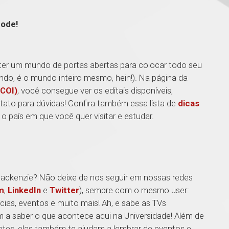
pode!
 ter um mundo de portas abertas para colocar todo seu
do, é o mundo inteiro mesmo, hein!). Na página da
(COI)
, você consegue ver os editais disponíveis,
tato para dúvidas! Confira também essa lista de
dicas
o país em que você quer visitar e estudar.
Mackenzie? Não deixe de nos seguir em nossas redes
m
,
LinkedIn
e
Twitter
), sempre com o mesmo user:
as, eventos e muito mais! Ah, e sabe as TVs
 a saber o que acontece aqui na Universidade! Além de
etes, elas também te ajudam a lembrar de eventos e