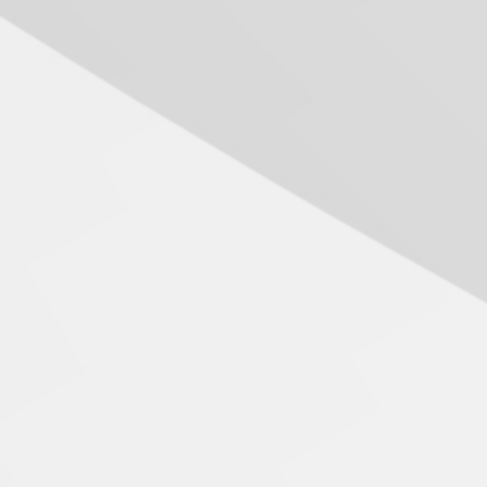
inovação e desafios da
educação superior
04.08.2026
Professora do Mackenzie é
finalista do Prêmio Jabuti
com obra sobre ética e
arquitetura contemporânea
04.08.2026
Semana Internacional
Mackenzie promove
parcerias internacionais
03.08.2026
Oncologista do HUEM
ressalta importância da
prevenção e diagnóstico
precoce do câncer de
pulmão