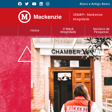
Aluno e Antigo Aluno
CEMAPI - Mackenzie
Integridade
O Mack
Núcleos de
Home
Integridade
Pesquisas