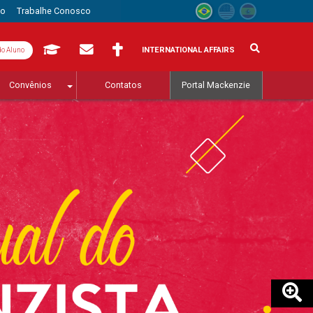
to
Trabalhe Conosco
INTERNATIONAL AFFAIRS
do Aluno
Convênios
Contatos
Portal Mackenzie