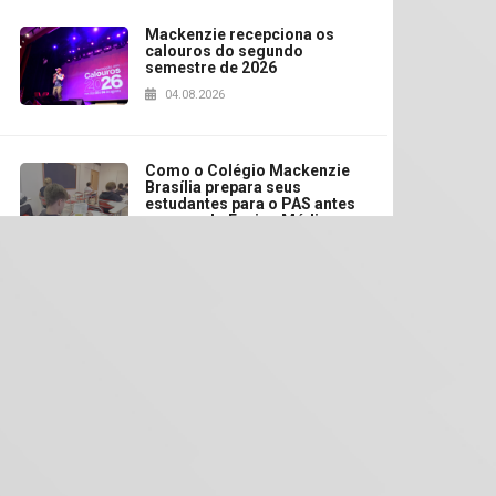
Mackenzie recepciona os
calouros do segundo
semestre de 2026
04.08.2026
Como o Colégio Mackenzie
Brasília prepara seus
estudantes para o PAS antes
mesmo do Ensino Médio
04.08.2026
Como os pais podem investir
na educação dos filhos além
da escola
04.08.2026
XIII Fórum de Aprendizagem
Transformadora reúne
docentes para debater