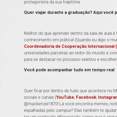
protagonista da sua trajetória.
Quer viajar durante a graduação? Aqui você 
Melhor do que aprender dentro da sala de aula é
conhecimento em prática! (Quando eu digo o mun
Coordenadoria de Cooperação Internacional 
universidades parceiras ao redor do mundo e con
para se destacar no processo seletivo e escolher 
Você pode acompanhar tudo em tempo real
Quer ficar por dentro de tudo que acontece no 
sociais e canais (
YouTube
,
Facebook
,
Instagra
@mackenzie1870! Lá você encontra memes, notíci
espalhadas pelo
campus
? Elas também te ajudam
ter um conteúdo diferenciado, como quiz e enqu