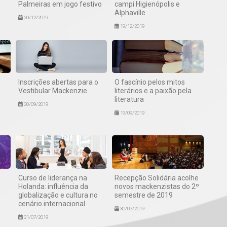
Palmeiras em jogo festivo
campi Higienópolis e
Alphaville
20/12/2019
19/12/2019
Inscrições abertas para o
O fascínio pelos mitos
Vestibular Mackenzie
literários e a paixão pela
literatura
30/09/2019
19/09/2019
Curso de liderança na
Recepção Solidária acolhe
s
Holanda: influência da
novos mackenzistas do 2º
globalização e cultura no
semestre de 2019
cenário internacional
30/07/2019
31/07/2019