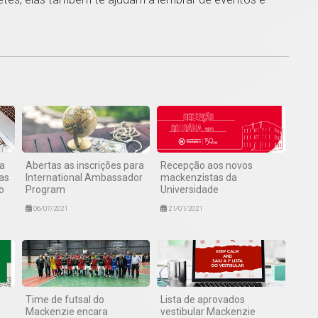
1
sa
Abertas as inscrições para
Recepção aos novos
as
International Ambassador
mackenzistas da
o
Program
Universidade
06/07/2021
21/01/2021
Time de futsal do
Lista de aprovados
Mackenzie encara
vestibular Mackenzie