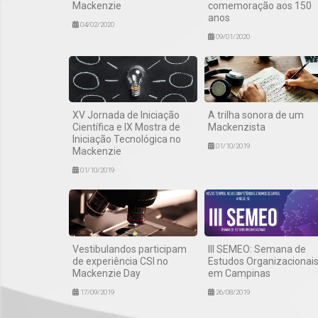
Mackenzie
comemoração aos 150
anos
04/02/2020
09/01/2020
XV Jornada de Iniciação
A trilha sonora de um
Científica e IX Mostra de
Mackenzista
Iniciação Tecnológica no
01/10/2019
Mackenzie
01/10/2019
Vestibulandos participam
III SEMEO: Semana de
de experiência CSI no
Estudos Organizacionai
Mackenzie Day
em Campinas
17/09/2019
26/08/2019