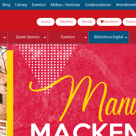
Blog
Library
Eventos
Mídias / Notícias
Colaboradores
Atendimen
Alumni
MackPlay
Revista
MackStore
Portal 
Quem Somos
Eventos
Biblioteca Digital