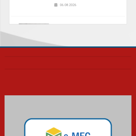
06.08.2026
Nova apresentação do Centro
de Música Brasileira
homenageia artista brasileira
05.08.2026
Universidade Mackenzie
realizará nova edição da Feira
EducationUSA
05.08.2026
Seminário discute desafios
das novas tecnologias em
sistemas solares residenciais
04.08.2026