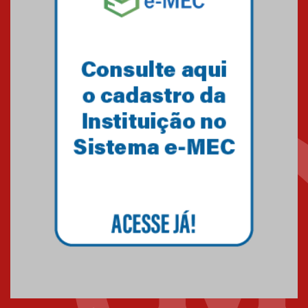
Mackenzie recepciona os
calouros do segundo semestre
de 2026
04.08.2026
Como o Colégio Mackenzie
Brasília prepara seus
estudantes para o PAS antes
mesmo do Ensino Médio
04.08.2026
Como os pais podem investir
na educação dos filhos além da
escola
04.08.2026