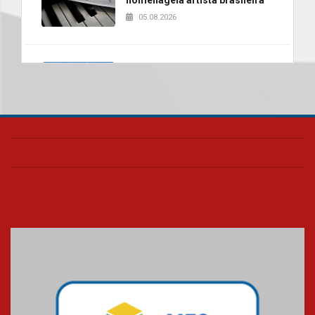
05.08.2026
Universidade Mackenzie
realizará nova edição da Feira
EducationUSA
05.08.2026
Seminário discute desafios
das novas tecnologias em
sistemas solares residenciais
04.08.2026
Mackenzie recepciona os
calouros do segundo semestre
de 2026
04.08.2026