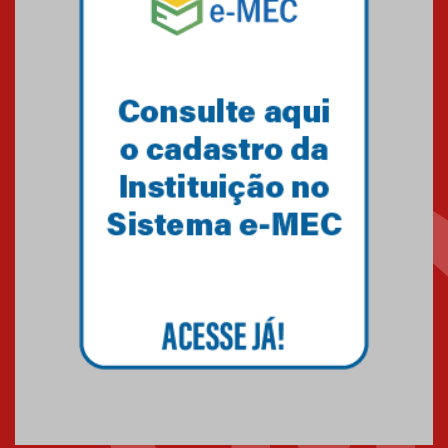
Como o Colégio Mackenzie
Brasília prepara seus
estudantes para o PAS antes
mesmo do Ensino Médio
04.08.2026
Como os pais podem investir
na educação dos filhos além da
escola
04.08.2026
XIII Fórum de Aprendizagem
Transformadora reúne
docentes para debater
inovação e desafios da
educação superior
04.08.2026