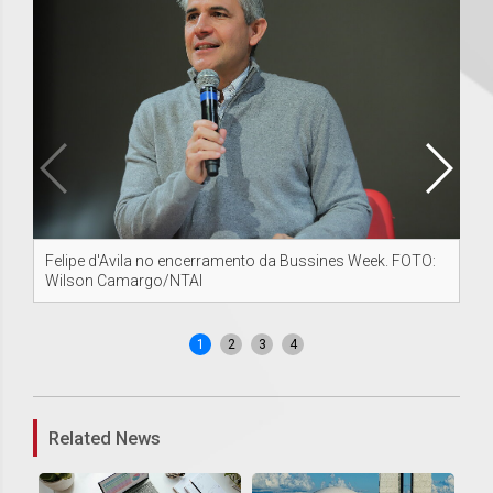
Felipe d'Avila no encerramento da Bussines Week. FOTO:
Pró
Wilson Camargo/NTAI
FO
1
2
3
4
Related News