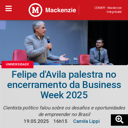
CEMAPI - Mackenzie
Integridade
UNIVERSIDADE
Felipe d'Avila palestra no
encerramento da Business
Week 2025
Cientista político falou sobre os desafios e oportunidades
de empreender no Brasil
19.05.2025
16h15
Camila Lippi