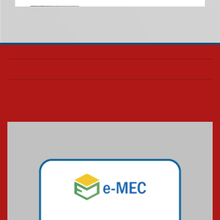
Nova apresentação do Centro
de Música Brasileira
homenageia artista brasileira
05.08.2026
Universidade Mackenzie
realizará nova edição da Feira
EducationUSA
05.08.2026
Seminário discute desafios
das novas tecnologias em
sistemas solares residenciais
04.08.2026
Mackenzie recepciona os
calouros do segundo semestre
de 2026
04.08.2026