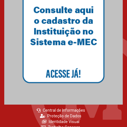
Como o Colégio Mackenzie
Brasília prepara seus
estudantes para o PAS antes
mesmo do Ensino Médio
04.08.2026
Como os pais podem investir
na educação dos filhos além da
escola
04.08.2026
Central de Informações
Proteção de Dados
Identidade Visual